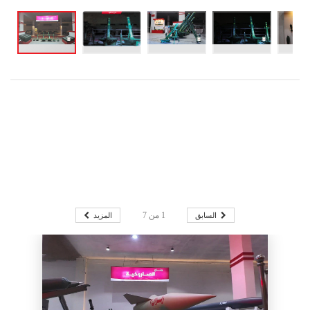
السابق
المزيد
1
من
7