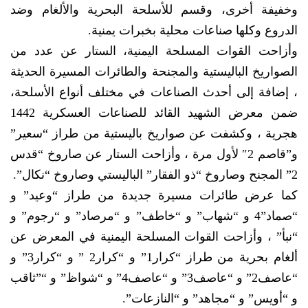
وخفيفة أخرى، وقسم للأسلحة البحرية والألغام وضد
الدروع وكلها صناعات محلية بخبرات يمنية.
وأزاحت القوات المسلحة اليمنية، الستار عن عدد من
الصواريخ الباليستية والمجنحة والطائرات المسيرة الحديثة
، إضافة إلى أحدث الصناعات في مختلف أنواع الأسلحة،
ضمن معرض الشهيد القائد للصناعات العسكرية 1442
هجرية ، وكشفت عن صواريخ باليستية من طراز “سعير”
و”قاصم 2″ لأول مرة ، وأزاحت الستار عن صاروخ “قدس
2” المجنح وصاروخ “ذو الفقار” الباليستي وصاروخ “نكال”.
كما عرض طائرات مسيرة جديدة من طراز “وعيد” و
“صماد”4 و “شهاب” و “خاطف” و “مرصاد” و “رجوم” و
“نبأ” ، وأزاحت القوات المسلحة اليمنية في المعرض عن
ألغام بحرية من طراز “كرار1” و “كرار2 ” و “كرار3” و
“عاصف2” و “عاصف3” و “عاصف4” و “شواظ” و “”ثاقب
و “أويس” و “مجاهد” و “النازعات”.