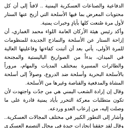
الدفاعية والصناعات العسكرية اليمنية .. لافتاً إلى أن كل
محتويات المعرض بما فيها الأسلحة التي أزيح عنها الستار
لأول مرة صُنعت كلها بأيادٍ وخبرات يمنية.
وأكد رئيس هيئة الأركان العامة اللواء محمد الغماري، أن
إزاحة الستار عن الأسلحة والنماذج الجديدة للمنظومات
للمرة الأولى، يأتي بعد أن أثبتت كفاءتها وفاعليتها العالية
في الميدان، بدءاً من الصواريخ الباليستية والمجنحة
والطائرات المسيرة بمختلف المديات والمهام، مروراً
بالأسلحة البحرية وأسلحة ضد الدروع، وصولاً إلى أسلحة
المشاة والمدفعية والقناصة وغيرها من الأسلحة.
وقال إن إرادة الشعب اليمني هي من جدّت واجتهدت لأن
تكون متطلبات معركة التحرر بأياد يمنية قادرة على ما
وصلت إليه، من إرعاب العدو وردعه.
وأشار إلى التطور الكبير في مختلف المجالات العسكرية..
وقال لقد حققنا إنجازات جيدة في مجال التصنيع العسكري