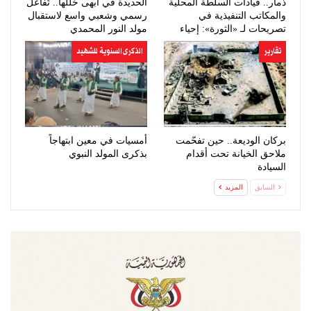
ذمار.. قيادات السلطة المحلية
الحديدة في أبهى حُللها.. تَفاعُل
والمكاتب التنفيذية في
رسمي وشعبي واسع لاستقبال
تصريحات لـ «الثورة»: إحياء
مولد النور المحمدي
ذكرى…
تقارير
الذكرى السنوية للشهيد
بركان الوديعة.. حين تفحّمت
أمسيات في معين ابتهاجاً
ملاحق الخيانة تحت أقدام
بذكرى المولد النبوي
السيادة
السابق
المزيد