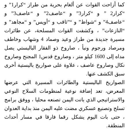
كما أزاحت القوات عن ألغام بحرية من طراز “كرار1” و
“كرار2 ” و “كرار3” و “عاصف2” و “عاصف3” و
“عاصف4” و “شواظ” و “”ثاقب و “أويس” و “مجاهد” و
“النازعات” ، وكشفت القوات المسلحة، عن طائرات
مسيرة جديدة من طراز وعيد وصماد 4 وشهاب وخاطف
ومرصاد ورجوم ونبأ ، صاروخ ذو الفقار الباليستي يصل
مداه إلى 1600 كيلو متر ، وصاروخ قدس1 المجنح وصاروخ
نكال وصاروخ عاصف ، علاوة على صواريخ باليستية أخرى
سبق الكشف عنها.
الصواريخ الباليستية والطائرات المسيرة التي عرضها
المعرض، تعد إضافة نوعية لمنظومات السلاح النوعي
والاستراتيجي الذي باتت اليمن تصنعه محليا ، ووفق برامج
تسلح وتصنيع عسكري مضت عليه اليمن منذ بداية العدوان
، حتى بات اليوم يشكل رقما فارقا في مسار أحداث
المنطقة.