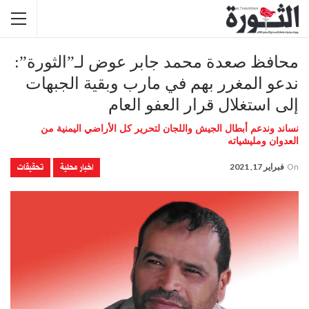
محافظ صعدة محمد جابر عوض لـ”الثورة”:
ندعو المغرر بهم في مارب وبقية الجبهات
إلى استغلال قرار العفو العام
نساند وندعم أبطال الجيش واللجان لتحرير كل الأراضي اليمنية من
العدوان ومليشياته
اخبار محلية
تحقيقات
On
فبراير 17, 2021