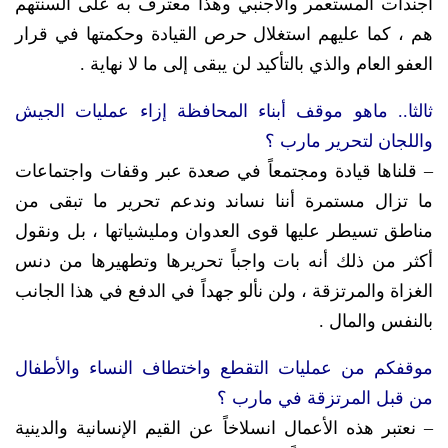
أجندات المستعمر والأجنبي وهذا معترف به على ألسنتهم
هم ، كما عليهم استغلال حرص القيادة وحكمتها في قرار
العفو العام والذي بالتأكيد لن يبقى إلى ما لا نهاية .
ثالثا.. ماهو موقف أبناء المحافظة إزاء عمليات الجيش
واللجان لتحرير مارب ؟
– قلناها قيادة ومجتمعاً في صعدة عبر وقفات واجتماعات
ما تزال مستمرة أننا نساند وندعم تحرير ما تبقى من
مناطق تسيطر عليها قوى العدوان ومليشياتها ، بل ونقول
أكثر من ذلك أنه بات واجباً تحريرها وتطهيرها من دنس
الغزاة والمرتزقة ، ولن نألو جهداً في الدفع في هذا الجانب
بالنفس والمال .
موقفكم من عمليات التقطع واختطاف النساء والأطفال
من قبل المرتزقة في مارب ؟
– نعتبر هذه الأعمال انسلاخاً عن القيم الإنسانية والدينية