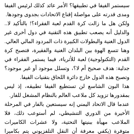
سيستمر الفيفا في تطبيقها؟ الأمر عائد كذلك لرئيس الفيفا
ومدى قدرته على مواصلة إقناع الاتحادات بجدوى وجودها.
ولكن هل ما زالت كرة القدم لعبة الفقراء؟! بالتأكيد لا..
والدليل أنه يصعب تطبيق هذه التقنية في دول أخرى غير
الدول الغنية والبطولات الكبيرة ذات المردود المالي العالي.
وهنا تتسع الهوة بين البلدان الغنية والفقيرة، فتصبح كرة
القدم (التكنولوجية) لعبة للأثرياء، فيما يستمر الفقراء في
جدلية: هدف صحيح أم لا؟، وتسلل موجود أو غير موجود؟
وتصبح هذه الدول خارج دائرة اللحاق بتقنيات الفيفا.
هذا البون الشاسع لن تستطيع الفيفا تطبيقه، إذ ليس
بمقدورها تزويد كل ملاعب العالم بالنظام المشغل للفار.
عندما قال الاتحاد اليمني إنه سيستعين بالفار في المرحلة
الأخيرة من الدوري التنشيطي، لم أستوعب ذلك، فلا
الملاعب مهيأة ببنيتها التحتية، ولا عشرات الكاميرات
متوفرة (يكفي معرفة أن النقل التلفزيوني يتم بكاميرا