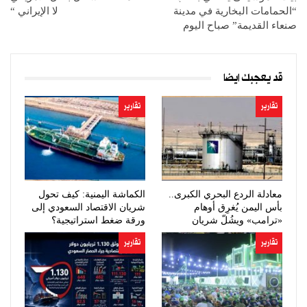
“الحمامات البخارية في مدينة
لا الإيراني “
صنعاء القديمة” صباح اليوم
قد يعجبك ايضا
تقارير
تقارير
معادلة الردع البحري الكبرى..
الكماشة اليمنية: كيف تحول
بأس اليمن يُغرِق أوهام
شريان الاقتصاد السعودي إلى
«ترامب» ويشُلّ شريان
ورقة ضغط استراتيجية؟
النفط…
تقارير
تقارير