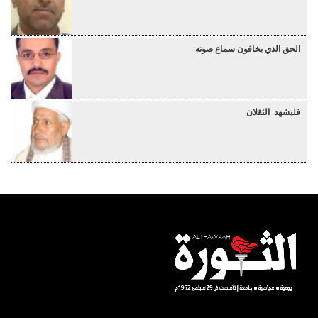
الحق الذي يخافون سماع صوته
فليشهد الثقلان