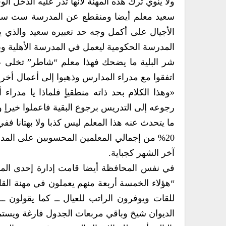
ولا ينوي ترك هذه المهنة لأنها تدر عليه الدخل الوف
سعيد معلم أيضا ومنقطع عن المدرسة ست سنوات
الأجيال على أكمل وجه حد تعبيره سعيد والذي يع
المدرسة الحكومية ليعمل في المدرسة الأهلية
شر البلية ما يضحك فهذا معلم “شاطر” تخلى ع
اتفقوا مع مدراء المدارس وذهبوا إلى أعمال أخر
«وهذا الكلام بحد ذاته منطقياٍ فلماذا يا مدراء
رجوعه إلى التدريس برجوع البقية فاعملوا خيراٍ ور
ما يتحدث عنه هذا المعلم ليس كذبا ولا بهتانا 
آخر الشهر كجباية.
في نفس المحافظة أيضا قامت إدارة إحدى ال
“هؤلاء الخمسة أربعة منهم يعملون في مهنة الق
للقات ويوفرون الراتب للعيال ــ كما يقولون
الديوان شيخ وباقي مربعات الجدول فارغة ويستم