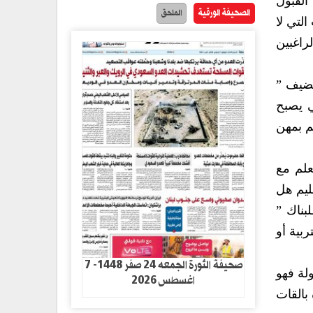
 القبول
الصحيفة الورقية
الملحق
لتي لا
راغبين
يضيف ”
ي يصبح
م بمهن
علم مع
ليم هل
بناك ”
بية أو
صحيفة الثورة الجمعه 24 صفر 1448- 7
لة فهو
اغسطس 2026
بالقات