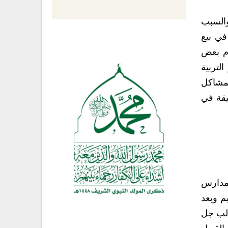
والسبب
في بيع
ام بعض
لتربية
لمشاكل
يقة في
لمدارس
م وبعد
الب جل