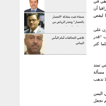
 هي في
فيا أن
 ليقص
صنعاء تثبت معادلة “الحصار
بالحصار” وتحذر الرياض من
“عسكرة البحر”
رن على
ب “قدر
تلاشي التحالفات أمام البأس
ما كثر
اليماني
تي تمتد
 مسألة
ا تذهب
 اليمن
م تجعل