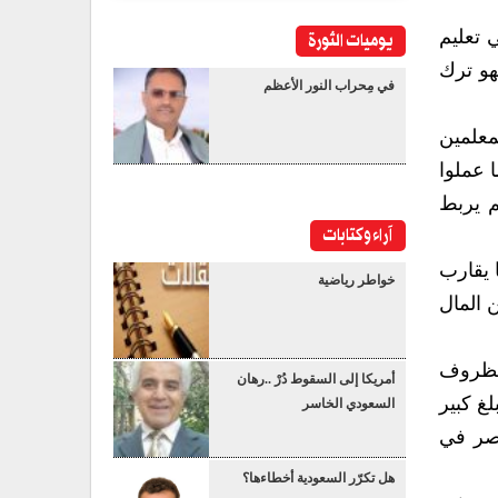
يوميات الثورة
 تعليم
هو ترك
في مِحراب النور الأعظم
معلمين
 عملوا
م يربط
آراء وكتابات
 يقارب
خواطر رياضية
ى مبلغ من المال
لظروف
أمريكا إلى السقوط دُرْ ..رهان
غ كبير
السعودي الخاسر
عصر في
هل تكرّر السعودية أخطاءها؟