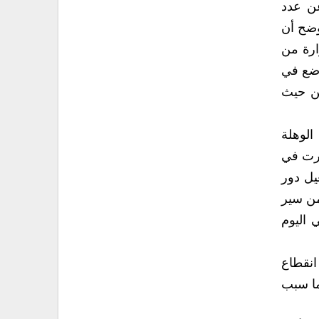
عن عدد
وضح أن
ارة من
لوضع في
من حيث
الوهلة
ارت في
يل دور
ـ كعينة ــ للتأكد من سير
 اليوم
انقطاع
ما سبب