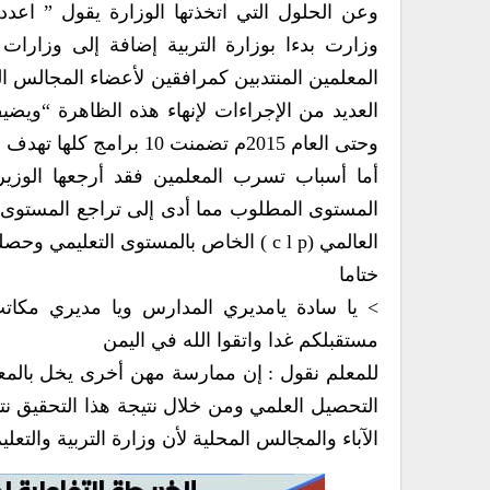
وعن الحلول التي اتخذتها الوزارة يقول ” اعددن
وزارت بدءا بوزارة التربية إضافة إلى وزارات ال
المعلمين المنتدبين كمرافقين لأعضاء المجالس ا
وحتى العام 2015م تضمنت 10 برامج كلها تهدف إلى بناء منظومة التعليم بشكل سليم “
أما أسباب تسرب المعلمين فقد أرجعها الوزير 
المستوى المطلوب مما أدى إلى تراجع المستوى الت
العالمي (c l p ) الخاص بالمستوى التعليمي وحصلت على المركز الأخير .
ختاما
> يا سادة يامديري المدارس ويا مديري مكاتب 
مستقبلكم غدا واتقوا الله في اليمن
للمعلم نقول : إن ممارسة مهن أخرى يخل بالمعاد
التحصيل العلمي ومن خلال نتيجة هذا التحقيق ن
الآباء والمجالس المحلية لأن وزارة التربية والت