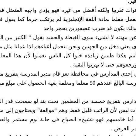
ير.
 تقريبا ولكنه أفضل من غيره فهو يؤدي واجبه المتمثل في
مل معلما لمادة اللغة الإنجليزية لم يرتكب جرما كما يقول ف
 وبذلك يكون قد ضرب عصفورين بحجر واحد
ن مهنته لا لشيء سوى الغبطة والحسد يقول ” الكثير من ال
ى يعني دخل من الجهتين ونحن نتحمل أعباءهم لذا عملنا مثل ما
 أنتم هكذا طيبين زيادة» خلوا كل الناس يعملوا لأن هذا المعل
جعوهم حتى لا يهربوا البقية .
ففي إحدى المدارس في محافظة تعز قام مدير المدرسة بتفريغ ما
20% من إجمالي المعلمين المحسوبين على المدرسة البالغ عددهم 50 معلما ومعلمة بغية الحصول عل
مدارس بتفريغ خمسة من المعلمين تحت بند لو سمحت قدر ا
ات ليس لأن الراتب قليل فقط وهم “موالعة” ويحتاجون إلى مبل
 ــ أما خامسهم فهو «شيخ» الصباح في حالة نوم مستمر وال
ر العرض .