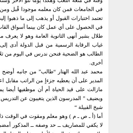
وقته في متعة اللعب وهكذا يوما تلو الآخر وسنة ت
في الجامعات فمن كان معلمه موجودا قْبل ومن كان
تعتمد اختبارات القبول أو يذهب إلى ما ذهبوا إل
في الحصول على أي عمل كان بينما أسواق القات 
طلال بشير أنهى الثانوية العامة وهو لا يعرف م
غياب الرقابة الرسمية من قبل الدولة أدى إلى ت
الطالب هو الضحية فنحن ندرس في اليوم من ثل
أخرى.
محمد عبد الله الهتار “طالب” من جانبه أوضح
المدير على أن يعطيه جزءاٍ من الراتب مقابل اع
مازالت على قيد الحياة أم أن موظفيها أيضا 
ويضيف ” المدرسون الذين يتغيبون عن التدريس ه
شيخ القبيلة “
أما (أ ـ ص ـ م ) وهو معلم ومقوت في الوقت ذات
لا يكفي للمصاريف ــ حد وصفه ــ المذكور أمضى