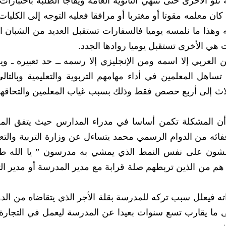
لو الأخرى حتى تنتهي الثانوية العامة ويفاجأ الطلبة باختبارات
 معلمه مقوتا أو مغتربا أو مرافقا فعليه التوجه إلى الكليات ا
يه وهذا ما نلمسه يوميا فالسفارات تستقبل العديد من الشبان ال
هي الأخرى تستقبل يوميا روادها الجدد.
ن العربي إلا اسمه ومن الإنجليزي إلا رسمه ــ حد تعبيره ـ و
ساهل المعلمين في أداء مهامهم التربوية والتعليمية وبالتال
اث إلى أربع حصص فقط وذلك بسبب غياب المعلمين والتحاقه
 أن المشكلة تكمن أساسا في مدراء المدارس حيث يتفق الم
فائه من الدوام الرسمي محمد يتساءل عن وزارة التربية والتع
يمشون على نفس النمط الذي يمشي به مدرسون ” يا الله طل
م من الذين تربطهم صلة قرابة مع مدير المدرسة أو مدير التر
ه فيعلل سبب تركه للمدرسة بقلة الأجر الذي يتقاضاه من الدو
 ما يقارب تسع سنوات بعيدا عن المدرسة ليعمل في التجارة 