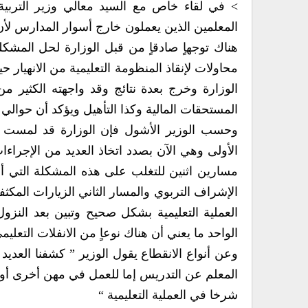
> في لقاء خاص مع السيد معالي وزير التربية
المعلمين الذين يعملون خارج أسوار المدارس لأن
هناك توجهاٍ صادقاٍ من قبل الوزارة لحل المشكلة
محاولات لإنقاذ المنظومة التعليمية من الانهيار 
الوزارة وخرج بعدة نتائج وقد واجهته الكثير 
المستحقات المالية وكذا التأهيل ويؤكد أن حوالي 63% من المعلمين تأهيلهم ما دون الجامعي .
وحسب الوزير الأشول فإن الوزارة قد لمست م
الأولى وهي الآن بصدد اتخاذ العديد من الإجراء
مسارين اثنين للتغلب على هذه المشكلة التي أد
العملية التعليمية بشكل صحيح وتبين بعد النزو
الواحد ما يعني أن هناك نوعاٍ من الانفلات التعليم
وعن أنواع الانقطاع يقول الوزير ” كشفنا العديد
المعلم عن التدريس إما للعمل في مهن أخرى أو 
شرخا في العملية التعليمية “