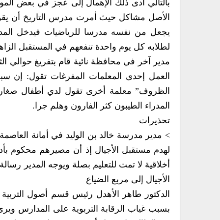
بالتالي أدى ذلك الإهمال إلى عجز في بعض المو
الأصل مشاكل حيث أمرت مدرس التاريخ أن يقوم 
يجعل من نفسه مدرسا للرياضيات فيدخل ال
لطلابه كل يوم واحدة تنفعهم في المستقبل الزاه
مدير آخر في محافظة نائية قام بتفريغ حوالي الث
العمل إحدى المعلمات المفرغات تقول: إن سبب
الظروف” معلمة أخرى تقول لدي أطفال صغار ول
المدراء الطيبون كثر الفارون وهلم جرا.
تحذيرات
> مدير مدرسة خالد بن الوليد في أمانة العاصمة ي
لهدم مستقبل الأجيال إذ أن مصيرهم محكوم بأد
أخلاقية لا تمت للتعليم بصلة ويوجه المدير رسال
الأجيال إلى مربع الضياع
الدكتور طاهر الأهدل رئيس قسم أصول التربية بك
بسبب غياب الرقابة التربوية على المدارس ويرى