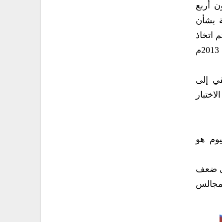
ن أربع
ة بشأن
 اتخاذ
العديد من الإجراءات لإنهاء هذه الظاهرة “ويضيف ” قامت الوزارة بعمل رؤية متوسطة المدى بدءا من العام 2013م
قي إلى
اختبار
يوم هو
لى ضعف
 مجالس