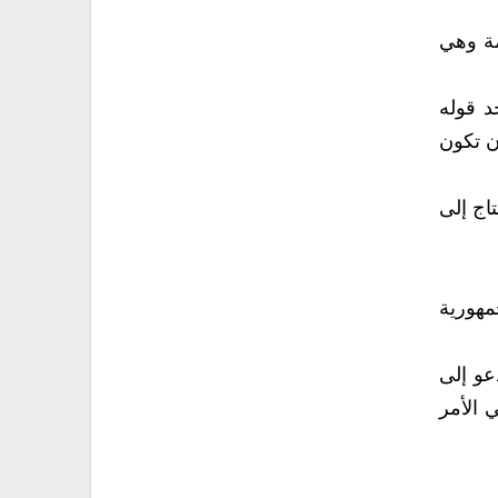
مة وهي
د قوله
ن تكون
اج إلى
جمهورية
عو إلى
 الأمر