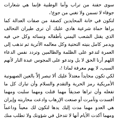
سوى حفنة من تراب وأما الوطنية فإنما هي شعارات
جوفاء لا تسمن ولا تغني من جوع!،
لتكون في خانة المحايدين كصفة من صفات العدالة كما
يراها حماة شرعية هادي عليك أن ترى طيران التحالف
الذي يقتل الشعب اليمني بأطفاله ونسائه وكل حي فيه
ويدمر كامل بنيته التحتية وكل معالمه الأثرية ثم تذهب إلى
العمرة لتدعو على الظلمة والظالمين وتردد نفس الدعاء
اللهم أرنا الحق لا بل وتدعو على المجوس عبدة النار لأنهم
السبب، لا يهم معرفة لماذا !،
لكي تكون محايداً معتدلاً عليك ألا تبصر إلاّ بالعين الصهيونية
الأمريكية رمز الحرية والتقدم والسلام وأن تبارك كل ما
تفعله وأن تراها صديقاً مهما قتلت ومهما سلبت ومهما
أفسدت وتآمرت أو صنعت الإرهاب وادعت محاربته وإيران
هي العدو مهما مدت إليك يدها لتكون لك معيناً وداعماً
ومهما أكدت الأيام أنها لا تتدخل في شؤونك ولا تطلب منك