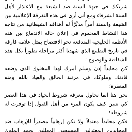
شريكك في جبهة السنة ضد الشيعة مع الاعتذار لأهل
السنة الشرفاء ومع أني أرى في هذه التفرقة الإعلامية بين
الشيعة والسنة أمراً مدبَّرْاً له أهدافه الشيطانية من نتاجه
هذا النشاط المحموم في إعلان حالة الاندماج بين هذه
الأنظمة الخليجية المندفعة نحو الافتضاح يمثل علامة فارقة
في تاريخ التطبيع الذي شهدنا أكثر مراحله تطوراً بكل هذه
الشفافية والوضوح ؛
كن محايداً إذن وسلم أمرك لهذا المخلوق الذي وضعه
قادتك وملوكك في مرتبة الخالق والعياذ بالله ومنه
المغفرة؛
نحن هنا انما نحاول معرفة شروط الحياد في هذا العصر
كي نتبين كيف يكون المرء من أهل القبول إذا توفرت له
شروطه!
فكن محايداً معتدلاً ولا تكن إرهابياً مصدراً للإرهاب ضد
المحايدين المعتدلين المسبحين المهللين بحمد الملوك