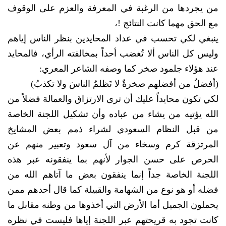
من يجردها من الرغبة في المعرفة والعزم على الوقوف
مع الحق مهما كانت النتائج !،
ينبغي لكي تحسب في عداد المحايدين بنظر الناس إياهم
وليس كل الناس ألا تُغضب أحداً بمخالفته الرأي، فالمحايد
عند هؤلاء جلمود صخر كما وصفه الشاعر المعري:
(أفضلُ من أفضلهم صخرةٌ لا تَظلمُ الناسَ ولا تكذبُ)
لكي تكون محايداً عليك أن ترى الارتزاق والعمالة فضلاً من
الله يؤتيه من يشاء من عباده وأن تشكيل اللجنة الخاصة
من قبل النظام السعودي لشراء ذمم بعض المشايخ
المرتزقة كرم وسخاء من آل سعود وتعبير منهم عن
الحرص على حسن الجوار لأنهم بما ينفقونه عبر هذه
اللجنة الخاصة جداً إنما ينفقون بعض ما آتاهم الله من
فضله أو هو نوع من الشهامة والقبيلة كما قال أحدهم ممن
يحملون الجميل أما الأرض التي أخذوها من وطنه مقابل ما
كانت تجود به قريحتهم عبر اللجنة إياها فليست في نظره