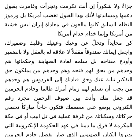
جزاءً ولا شكوراً إن أنت تكرمت وتجرأت وغامرت بقبول
دعمها ومساندتها لأنك بهذا القبول تغضب أمريكا بل ورموز
النظام السابق كانوا يبالغون في معاداة إيران ليس خشية
من أمريكا وإنما خدام خدام أمريكا !
كن محايداً وتخلّ عن وعيك وعينيك وقلبك وضميرك،
واجعل إيمانك صندوقاً مقفلاً لا علاقة له بالعقل ولا بالضمير
وأودع مفتاحه بل سلمه لقادة الصهاينة وحكمائها هم
وحدهم من يحق لهم فتحه وهم وحدهم من يملكون حق
التفكير نيابة عنك وحق قيادتك إلى الفردوس هم وحدهم
من يجب أن تسلم لهم زمام أمرك طالما وخادم الحرمين
قد جعل منك وأنت بين ضيوف الرحمن مجرد رقم
الكتروني يوضع على معصمك فتكون حاجاًّ مباركاً تحصى
حركاتك وسكناتك من غرفة عملية في تل ابيب أو في مكة
المكرمة لا فرق ما دمنا في عهد الحكومة الإلكترونية التي
يديرها الكيان الصهيوني الذي صار بفضل خادم الحرمين