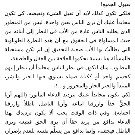
بقبول الجميع!
فلكي تكون كذلك لابد أن تقبل الشيء ونقيضه، كي تكون
محايداً عليك أن ترى الناس بعين واحدة، ليس من المنظور
الذي يطلبه الناس عادة من الأب في النظر إلى أبنائه من
حيث المساواة في الحقوق مع أن هذه النظرة الطوباوية
التي يطالَبُ بها الأب صعبة التحقيق إن لم تكن مستحيلة
فالمسألة هنا نسبية تحكمها العلاقة بين العقل والعاطفة،
المطلوب منك لتكون في نظر الناس محايداً أن تنظر إليهم
كجسم واحد أو ككتلة صماء يستوي فيها الخير والشر،
المبتدأ والخبر الجار والمجرور و…!،
لكي تكون محايداً عليك بترديد الدعاء المأثور: (اللهم أرنا
الحقُّ حقاً وارزقنا اتباعه وأرنا الباطل باطلاً وارزقنا
اجتنابه)، وفي ذات الوقت يجب ألا يكون ترديدك لهذا
الدعاء بدافع من يريد حقاً أن يرى الحق فيتبعه ويرى
الباطل فيجتنبه، وإنما بدافع من يسلِّم نفسه للعدم بإصرار،