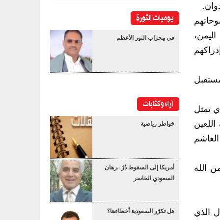
وان.
يوميات الثورة
وحاتهم
اليمن،
في مِحراب النور الأعظم
دراكهم
مستقبل
آراء وكتابات
ي تمثل
اللعين
خواطر رياضية
 الغاشم
ن الله
أمريكا إلى السقوط دُرْ ..رهان
السعودي الخاسر
اك الدور الفعال الذي
هل تكرّر السعودية أخطاءها؟