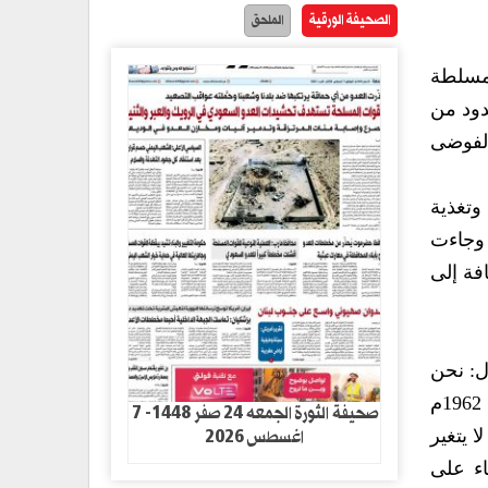
الصحيفة الورقية
الملحق
لتي كانت مسلطة
دود من
لفوضى
وتغذية
 وجاءت
فة إلى
ل: نحن
نحتفل هذه الأيام بالذكري الثالثة للثورة الفتية ونؤكد بأن ثورة 21 سبتمبر هي المكمل لثورتي 26 من سبتمبر 1962م
صحيفة الثورة الجمعه 24 صفر 1448- 7
اغسطس 2026
احد لا يتغير
اء على