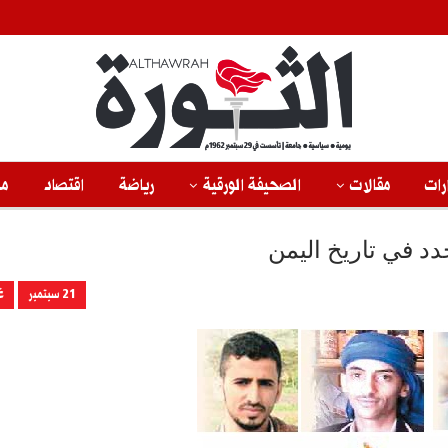
رات
مقالات
الصحيفة الورقية
رياضة
اقتصاد
من
21 سبتمبر
غ