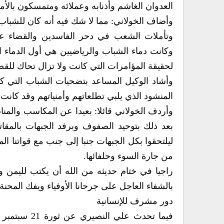
العدوان الغاشم وأذنابه وعملائه ومتمسكون بالأ
وأضاف الخولاني: مما لا شك فيه أنه كان للشباب 
وتأملات الشعب في دحر الفاسدين والقضاء على
وكانت دماء الشباب والرياضيين هي أول الدماء 
لحقيقة المؤامرات التي كانت ولا تزال تحاك للق
وأشاد الوكيل المساعد بتضحيات الشباب التي كا
المنشود الذي يلبي تطلعاتهم وأمنياتهم وقد كانت 
وأردف الخولاني قائلا: بعيدا عن المكاسب والم
بعد ذلك بتوحيد الصفوف وبرفد الجبهات بالمقات
ليلتحقوا بكل الجبهات جنبا إلى جنب مع قواتنا ال
من جارة السوء وحلفائها.
راجيا في ختام حديثه من الله أن يكتب لليمن وأب
بالشفاء العاجل على جرحانا الأوفياء ويفك المحنة
دور مشرف للإنسانية