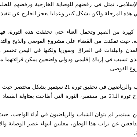
لامي، تمثل في رفضهم للوصاية الخارجية ورفضهم للظلم،
هذه المرحلة ولكن بشكل كبير وعمليا يعجز الخارج عن تنفيذ أ
كبيرة من الصبر وتحمل العناء حتى تحققت هذه الثورة، فه
نية، حيث تمكنت من القضاء على مشروع الفوضى والذبح والتد
مدن والبلدات في العراق وسوريا ولكنها في اليمن تخسر م
مر الذي تسبب في إرباك إقليمي ودولي واضحين يمكن قراءتهما م
روع الفوضى.
بينما تحدث الشاب ماجد الأحمدي عن دور الشباب والرياضيين في تحقيق ثورة 21 سبتمبر بش
الشباب والرياضيين أسهموا بشكل كبير في إنجاح ثورة الـ21 من سبتمبر، الثورة التي أطاحت بعتاولة 
ف: منذ الوهلة الأولى لانطلاق ثورة الـ21 من سبتمبر لم يتوان الشباب والرياضيون في أداء الواجب،
افعين عن تراب هذا الوطن، معلنين انتهاء عصر الوصاية والا
.