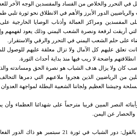
مل في التحرر والخلاص من الفساد والمفسدين الوجه الآخر للعد
والرياضيين الدور الأبرز والأهم في الانطلاق نحو ثورة تلبي طم
 المفسدين ومراكز العمالة وأذناب الوصايا الخارجية على 
التي أريقت لرفعة ونصرة الشعب اليمني وذلك يعود لفهمهم وإ
ضاء على حلم الشعب اليمني في التحرر والرقي والاستقرار.
نت تعلق عليهم كل الآمال ولا تزال معلقة عليهم للوصول لل
انطلاقتهم واضحة لا ريب فيها منذ بداية أحداث الثورة.
ناصب كان ولا يزال هدف الشباب هو نصرة الحق ومساندته والذ
لين من الرياضيين الذين هجروا ملاعبهم التي دمرها التحالف 
مسلحة وجيشنا العظيم ولجاننا الشعبية البطلة لمواجهة العدوان
نائه النصر المبين قريبا مترحماً على شهدائنا العظماء وأن يم
 والحصار عن اليمن.
فيما تحدث علي النصيري عن ثورة 21 سبتمبر بالقول: دور الشباب في ثورة 21 سبتمبر هو ذ