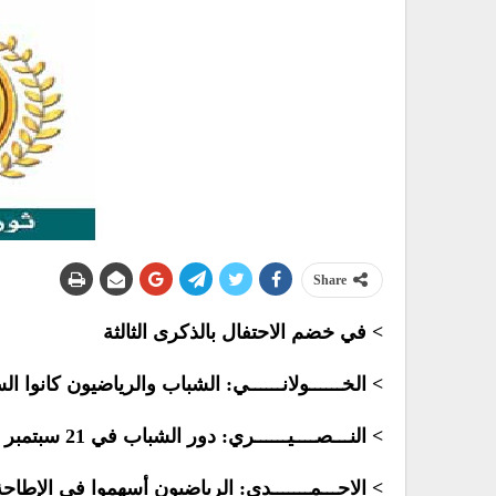
Share
> في خضم الاحتفال بالذكرى الثالثة
> الخــــــولانــــــي: الشباب والرياضيون كانوا السباقين
> النـــصــــيــــــري: دور الشباب في 21 سبتمبر كان مشرفا
> الاحـــمـــــــدي: الرياضيون أسهموا في الإطاحة