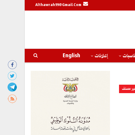
Althawrah99@gmail.com
اسبات
إعلانات
English
ير مصنف