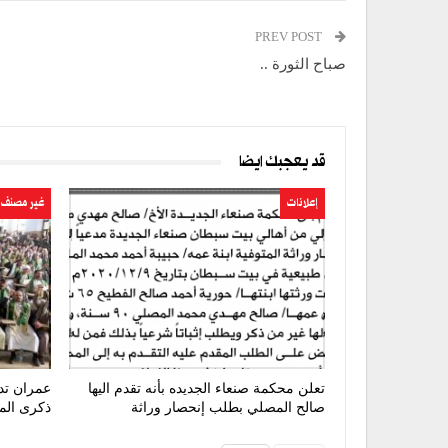
PREV POST
صباح الثورة ..
قد يعجبك ايضا
إعلانات
غير مصنف
تعلن محكمة صنعاء الجديده بأنه تقدم اليها
عمران تد
صالح المصلي بطلب إنحصار وراثة
ذكرى المو