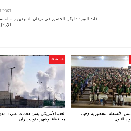
T POST
قائد الثورة : ليكن الحضور في ميدان السبعين رسالة ش
الإذلال
غير مصنف
شن الأنشطة التحضيرية لإحياء
العدو الأمريكي يش
لد النبوي
محافظة بوشهر جنوب إيران