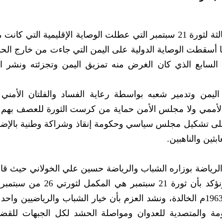
يحتفل أبناء الشعب يوم غداً الخميس بالذكرى الثالثة لثورة 21 سبتمبر التي عطلت الوصاية الإقليمية ا
كما أسقطت الوصاية الدولية على اليمن التي جاءت من خارج الح
لسابع الذي كان الغرض منه تمزيق اليمن وتجزئته ونشر ا
زئة اليمن وتدمير شعبه بواسطة رعاية الفساد والفلتان الأمني 
ر الأممي ولا مجلس الأمن حماية من كرست الثورة للعصف بهم
على تشكيل مجلس سياسي وحكومة إنقاذ وشراكة وطنية بالإضا
بثين والناهبين.
لرياضة بوزاره الشباب والرياضة حسين علي الخولاني حيث قا
المجيدة الثورة الأم وكذلك ثورة الـ14 من أكنوبر1963م الخالدة، ونشد العزم بأن خيار الشباب والرياضيين و
ومة والمتصدية للعدوان ومواصلة الحشد لكل الجبهات للقض