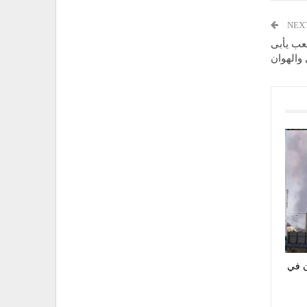
NEX
عب يأبى
 والهوان
ن هجمات على 3 مدن في