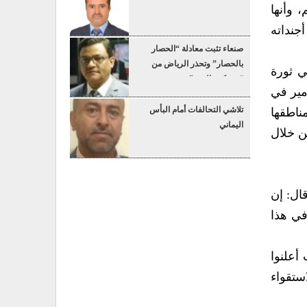
 وأنها
جنداته
صنعاء تثبت معادلة “الحصار
بالحصار” وتحذر الرياض من
ي ثورة
“عسكرة البحر”
مير في
تلاشي التحالفات أمام البأس
ناطقها
اليماني
ن خلال
كل مختصر حيث قال: إن
الفساد في هذا
 حيث أعلنوا
ستقواء