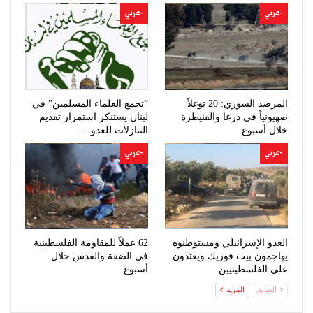
-عربي
-عربي
المرصد السوري: 20 توغلاً
“تجمع العلماء المسلمين” في
صهيونياً في درعا والقنيطرة
لبنان يستنكر استمرار تقديم
خلال أسبوع
التنازلات للعدو…
-عربي
-عربي
العدو الإسرائيلي ومستوطنوه
62 عملاً للمقاومة الفلسطينية
يهاجمون بيت فوريك ويعتدون
في الضفة والقدس خلال
على الفلسطينيين
أسبوع
السابق
المزيد