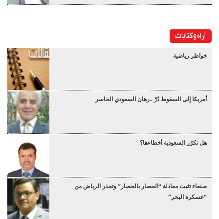
آراء وكتابات
خواطر رياضية
أمريكا إلى السقوط دُرْ ..رهان السعودي الخاسر
هل تكرّر السعودية أخطاءها؟
صنعاء تثبت معادلة “الحصار بالحصار” وتحذر الرياض من
“عسكرة البحر”