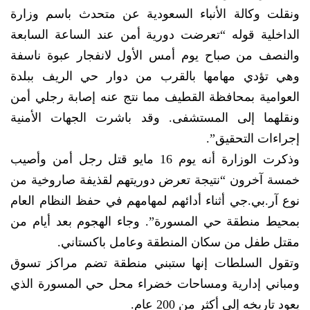
ونقلت وكالة الأنباء السعودية عن متحدث باسم وزارة
الداخلية قوله “تعرضت دورية أمن عند الساعة السابعة
والنصف من صباح يوم أمس الأول لانفجار عبوة ناسفة
وهي تؤدي مهامها بالقرب من دوار حي الريف ببلدة
العوامية بمحافظة القطيف مما نتج عنه إصابة رجلي أمن
ونقلهما إلى المستشفى. وقد باشرت الجهات الأمنية
إجراءات التحقيق”.
وذكرت الوزارة أنه يوم 16 مايو قتل رجل أمن وأصيب
خمسة آخرون “نتيجة تعرض دوريتهم لقذيفة صاروخية من
نوع آر.بي.جي أثناء أدائهم لمهامهم في حفظ النظام العام
بمحيط منطقة حي المسورة”. وجاء الهجوم بعد أيام من
مقتل طفل من سكان المنطقة وعامل باكستاني.
وتقول السلطات إنها ستبني منطقة تضم مراكز تسوق
ومباني إدارية ومساحات خضراء محل حي المسورة الذي
يعود تاريخه إلى أكثر من 200 عام.