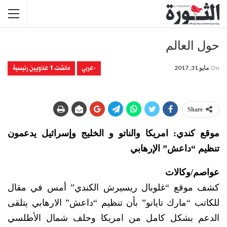
حول العالم
-عربي
مانشت 1 عناويين رئيسية
On
مايو 31, 2017
Share
موقع كندي: امريكا والناتو و الخليج وإسرائيل يدعمون
تنظيم “داعش” الإرهابي
عواصم/وكالات
كشف موقع “غلوبال ريسيرش الكندي” أمس في مقال
للكاتب “مارك تايانو” بأن تنظيم “داعش” الارهابي يتلقى
الدعم بشكل كامل من امريكا وحلف شمال الأطلسي