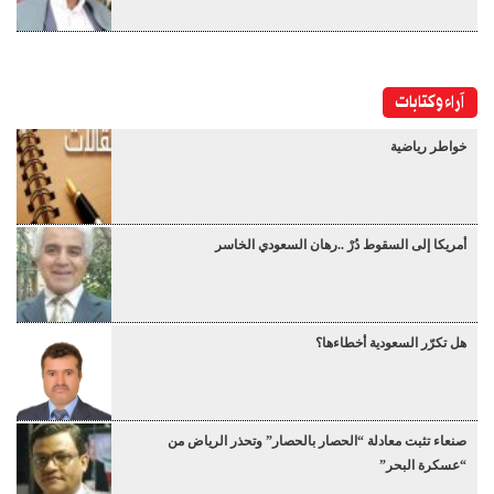
آراء وكتابات
خواطر رياضية
أمريكا إلى السقوط دُرْ ..رهان السعودي الخاسر
هل تكرّر السعودية أخطاءها؟
صنعاء تثبت معادلة “الحصار بالحصار” وتحذر الرياض من
“عسكرة البحر”