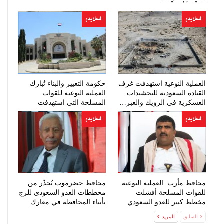
السلايدر
السلايدر
العملية النوعية استهدفت غرف
حكومة التغيير والبناء تُبارك
القيادة السعودية للتحشيدات
العملية النوعية للقوات
العسكرية في الرويك والعبر…
المسلحة التي استهدفت
تحشيدات…
السلايدر
السلايدر
محافظ مأرب: العملية النوعية
محافظ حضرموت يُحذّر من
للقوات المسلحة أفشلت
مخططات العدو السعودي للزج
مخطط كبير للعدو السعودي
بأبناء المحافظة في معارك
عبثية
السابق
المزيد