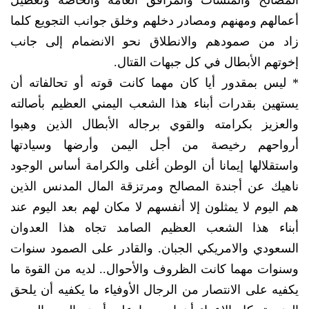
المصالح والمنشآت والمرافق العامة والخاصة وتعطيل
أعمالهم ومهنهم ومصادر دخلهم وخلق جوانب التجويع كلما
زاد من صمودهم والانطلاق نحو الانضمام إلى جانب
إخوتهم الأبطال في كل جبهات القتال.
* ليس بمقدور أيا كان مهما كانت قوته أو تحالفاته أن
يستهين بقدرات أبناء هذا الشعب اليمني العظيم بأصالته
والعزيز بكرامته والقوي برجاله الأبطال الذين وهبوا
أرواحهم رخيصة من أجل اليمن وأرضها وسيادتها
واستقلالها إيمانا أن الوطن أغلى والكرامة أساس الوجود
ناهيك عن أجندة المصالح ومرتزقة المال المدنس الذين
هم اليوم لا يمثلون إلا أنفسهم لا مكان لهم بعد اليوم عند
أبناء هذا الشعب العظيم الصامد تجاه هذا العدوان
السعودي والامريكي الجبان. والقادر على الصمود سنوات
وسنوات مهما كانت الظروف والأحوال.. لديه من القوة ما
يكفيه على الانتصار من الرجال الأوفياء ما يكفيه أن يلحق