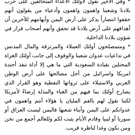
* وفي الأخير نقول لأولئك الأعداء المتحالفين على حرب
بلادنا وشعبنا واهمون واهمون وأدعياء من يقولون أنهم
حققوا انتصاراً يذكر على أرض اليمن وأيهامهم للآخرين أن
أهدافهم على أرض بلادنا قد تحقق وأنهم أصحاب قرار في
شؤون بلادنا الداخلية.
* ومتمصلحون أولئك العملاء والمرتزقة والمال المدنس
في تداعيات عدوان شعبنا والوقوف إلى جانب أولئك الغزاة
المحتلين بقيادة السعودية التي ما هي إلا أداة تنفذ أجندة
امريكا واسرائيل من أجل مصالحها على أرض الوطن
العربي والاستيلاء على ثرواتها النفطية وهو القرار الذي
يصارح أولئك بما فيهم من الغباء والمذلة إرضاءً لأمريكا
لكننا نقول لهم بالفم المليان يا هؤلاء أنتم واهمون في
عدوانكم على اليمن وأبناء شعبها فاليمن ليست العراق أو
سوريا أو ليبيا وقادم الأيام يثبت لكم وللعالم أجمع من نحن
ومن نكون وغدا لناظره قريب.