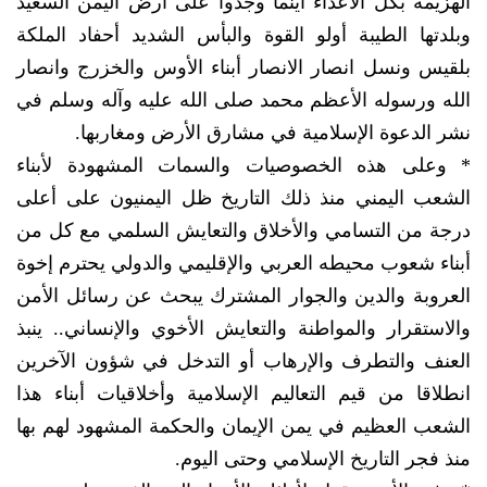
الهزيمة بكل الاعداء أينما وجدوا على أرض اليمن السعيد
وبلدتها الطيبة أولو القوة والبأس الشديد أحفاد الملكة
بلقيس ونسل انصار الانصار أبناء الأوس والخزرج وانصار
الله ورسوله الأعظم محمد صلى الله عليه وآله وسلم في
نشر الدعوة الإسلامية في مشارق الأرض ومغاربها.
* وعلى هذه الخصوصيات والسمات المشهودة لأبناء
الشعب اليمني منذ ذلك التاريخ ظل اليمنيون على أعلى
درجة من التسامي والأخلاق والتعايش السلمي مع كل من
أبناء شعوب محيطه العربي والإقليمي والدولي يحترم إخوة
العروبة والدين والجوار المشترك يبحث عن رسائل الأمن
والاستقرار والمواطنة والتعايش الأخوي والإنساني.. ينبذ
العنف والتطرف والإرهاب أو التدخل في شؤون الآخرين
انطلاقا من قيم التعاليم الإسلامية وأخلاقيات أبناء هذا
الشعب العظيم في يمن الإيمان والحكمة المشهود لهم بها
منذ فجر التاريخ الإسلامي وحتى اليوم.