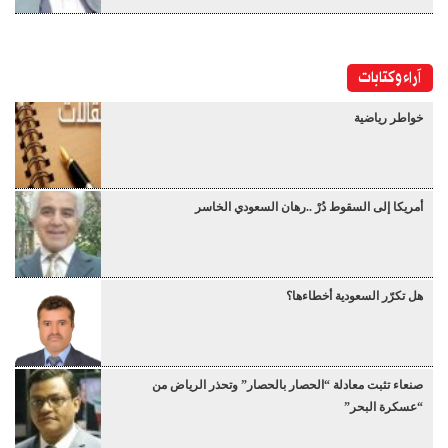
آراء وكتابات
خواطر رياضية
أمريكا إلى السقوط دُرْ ..رهان السعودي الخاسر
هل تكرّر السعودية أخطاءها؟
صنعاء تثبت معادلة “الحصار بالحصار” وتحذر الرياض من
“عسكرة البحر”