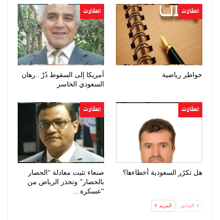
المقالات
المقالات
خواطر رياضية
أمريكا إلى السقوط دُرْ ..رهان
السعودي الخاسر
المقالات
المقالات
هل تكرّر السعودية أخطاءها؟
صنعاء تثبت معادلة “الحصار
بالحصار” وتحذر الرياض من
“عسكرة…
السابق
المزيد