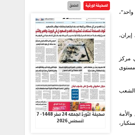
الصحيفة الورقية
الملحق
واحد”،
إيران،
ي مركز
 مستوى
 الشعب
صحيفة الثورة الجمعه 24 صفر 1448- 7
والأمة
اغسطس 2026
تكبار،