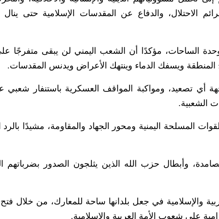
م الاحتلال، والدفاع عن المقدسات الإسلامية حتى ينال
حدة الساحات، مؤكدًا أن الشعب اليمني لن يبقى متفرجًا على
ح المنطقة ويسفك الدماء وينتهك الأعراض ويدنس المقدسات.
جهة أي تصعيد، ومواكبة المواقف العسكرية باستنفار شعبي 
ت الشعبية.
لقوات المسلحة اليمنية ومحور الجهاد والمقاومة، مشيدًا بالرد ا
صامدة، وأبطال حزب الله الذين يثلجون الصدور بضرباتهم ال
بية والإسلامية في جعل بلدانها ساحة للمعارك، من خلال فتح أ
امية على شعوب الأمة العربية والإسلامية.