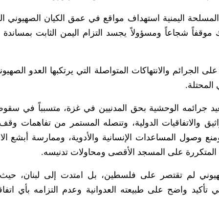
لمسلحة اليمنية استهداف مواقع في عمق الكيان الصهيوني ا
وقفاً شجاعاً ومسؤولاً يجسد التزام اليمن الثابت بمساندة
لى الجرائم والانتهاكات المتواصلة التي يرتكبها العدو الصهيو
المحتلة.
عيد جرائمه الوحشية بحق المدنيين في غزة، متسبباً في سقو
ثيق والاتفاقيات الدولية، وتنصله المستمر من تفاهمات وقف
ع وصول المساعدات الإنسانية والأدوية، وممارسة أبشع الان
 المتكررة على المسجد الأقصى ومحاولات تدنيسه.
صهيوني لم تقتصر على فلسطين، بل امتدت إلى لبنان، حي
ي تأكيد واضح على طبيعته العدوانية وعدم التزامه بأي اتفاق