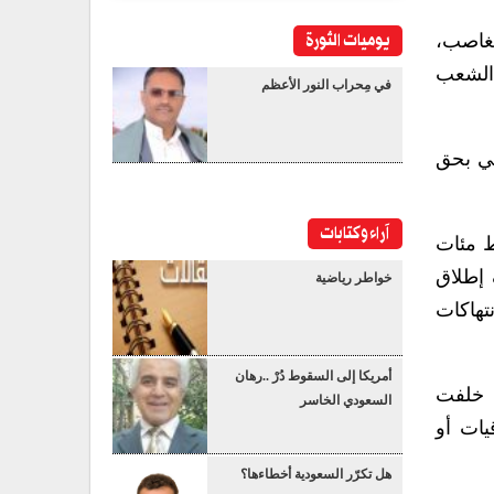
يوميات الثورة
لغاصب،
 الشعب
في مِحراب النور الأعظم
ني بحق
آراء وكتابات
ط مئات
 إطلاق
خواطر رياضية
تهاكات
أمريكا إلى السقوط دُرْ ..رهان
ث خلفت
السعودي الخاسر
يات أو
هل تكرّر السعودية أخطاءها؟