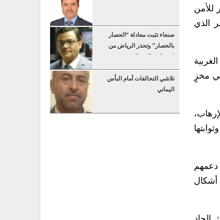
ر للأمن
ر الذي
صنعاء تثبت معادلة “الحصار
بالحصار” وتحذر الرياض من
“عسكرة البحر”
لغربية
ي مخزٍ
تلاشي التحالفات أمام البأس
اليماني
إرهاب،
وابتها
 دعمهم
 أشكال
 الجاد