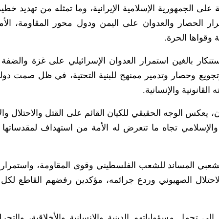
ية على الجمهورية الإسلامية الإيرانية، وما تمثله من تهديد خطي
رار الحصار والعدوان على اليمن ودول محور المقاومة، الأم
وقواها الحرة.
تنكار بالغين استمرار العدوان الإسرائيلي على غزة والضفة ا
جويع وحصار وتدمير ممنهج للبنية التحتية، في ظل صمت دول
قانونية والإنسانية.
 يعكس الوجه الحقيقي للكيان القائم على القتل والاحتلال وال
لإسلامي تجاه ما تتعرض له الأمة من استهداف لمقدساتها وث
 الشعبي المساند للشعب الفلسطيني وقوى المقاومة، واستمرار
لاحتلال الصهيوني وردع جرائمه، مؤكدين رفضهم القاطع لكل
إلى تحمل مسؤولياتهم الدينية والإنسانية والأخلاقية، والتحرك