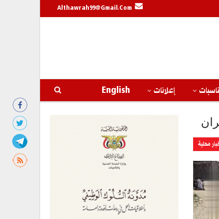
Althawrah99@gmail.com
اسبات
إعلانات
English
ران
بار محلية