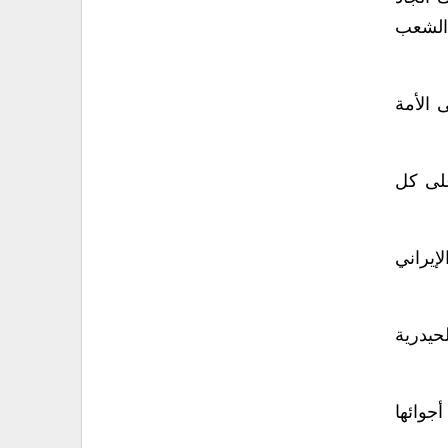
 الشعب
 الأمة
على كل
لإيراني
حيدرية
جوائها