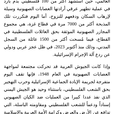
العالمي، حين استُشهد أكثر من 100 فلسطيني بدم بارد
في عملية تطهير عرقي أرادتها العصابات الصهيونية وسيلة
لإرهاب السكان ودفعهم للنزوح، أما اليوم فتكررت تلك
المذبحة أكثر من 7000 مرة في قطاع غزة، هي مجموع
المجازر الصهيونية الموثقة بحق العائلات الفلسطينية في
القطاع، فيما مُسحت أكثر من 1500 عائلة من السجل
المدني، وذلك منذ أكتوبر 2023، في ظل عجز عربي ودولي
عن ردع آلة الإجرام الإسرائيلية.
وإذا كانت الجيوش العربية قد تحركت مجتمعة لمواجهة
العصابات الصهيونية في العام 1948، فإنها تقف اليوم
متفرجة لجريمة الإبادة الجماعية الإسرائيلية وحرب التهجير
بحق الشعب الفلسطيني، باستثناء وحيد هو الجيش اليمني
الذي نفذ عددا كبيرا من العمليات ضد الكيان الصهيوني
إسناداً ودعماً للشعب الفلسطيني ومقاومته الباسلة، التي
تدافع عن الأرض والعرض وكرامة الأمة العربية والإسلامية