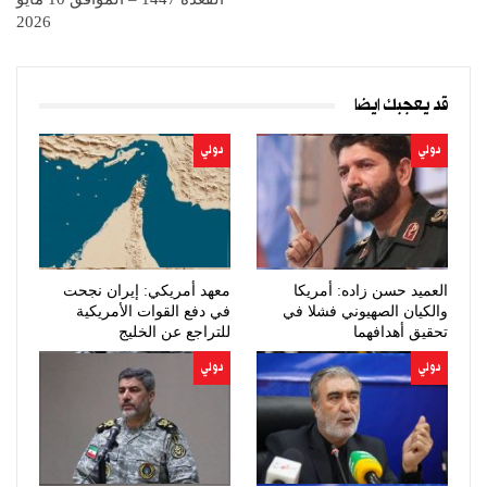
2026
قد يعجبك ايضا
دولي
دولي
العميد حسن زاده: أمريكا
معهد أمريكي: إيران نجحت
والكيان الصهيوني فشلا في
في دفع القوات الأمريكية
تحقيق أهدافهما
للتراجع عن الخليج
دولي
دولي