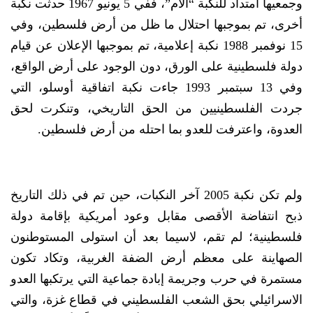
وجمعيها امتداد للنكبة “الأم”، ففي 5 يونيو 1967 حدثت نكبة
أخرى، تم بموجبها احتلال ما ظل من أرض فلسطين، وفي
15 نوفمبر 1988 نكبة إعلامية، تم بموجبها الإعلان عن قيام
دولة فلسطينية على الورق، دون الوجود على أرض الواقع،
وفي 13 سبتمبر 1993 جاءت نكبة اتفاقية أوسلو، التي
جردت الفلسطينيين من الحق التاريخي، وتنكرت لحق
العدوة، واعترفت للعدو بما احتله من أرض فلسطين.
ولم تكن نكبة 2005 آخر النكبات، حين تم في ذلك التاريخ
ذبح انتفاضة الأقصى مقابل وعود أمريكية بإقامة دولة
فلسطينية؛ لم تقم، لاسيما بعد أن استولى المستوطنون
الصهاينة على معظم أرض الضفة الغربية، وتكاد تكون
مستمرة في حرب وجريمة إبادة جماعية التي يرتكبها العدو
الاسرائيلي بحق الشعب الفلسطيني في قطاع غزة، والتي