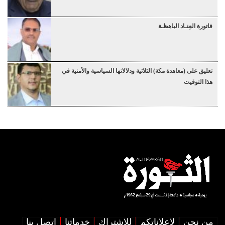
فاتورة العِنـاد الباهظـة
تعليق على (معاهدة مكة) الثلاثية ودلالاتها السياسية والأمنية في
هذا التوقيت
من نحن
لإعلاناتكم
للإشتراك
خدماتنا
اتصل بنا