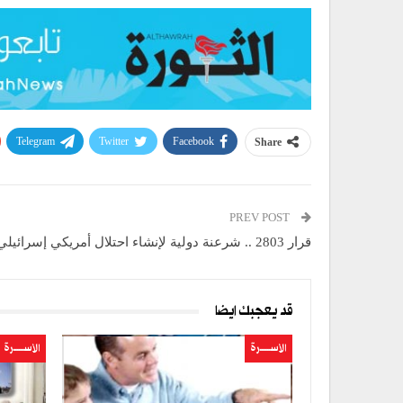
Telegram
Twitter
Facebook
Share
PREV POST
قرار 2803 .. شرعنة دولية لإنشاء احتلال أمريكي إسرائيلي في غزة
قد يعجبك ايضا
الأســــــرة
الأســــــرة