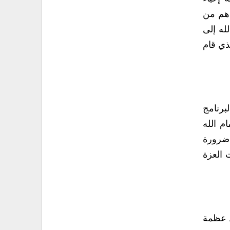
 هم من
له إلى
ذي قام
برنامج
م الله
 ضرورة
 العزة
د عظمة