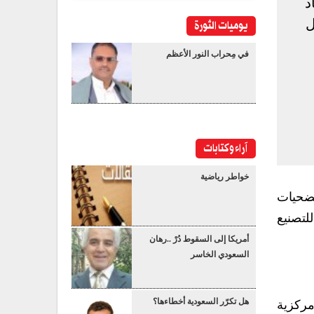
د
يوميات الثورة
ل
في مِحراب النور الأعظم
آراء وكتابات
خواطر رياضية
 تضحيات
لتصنيع
أمريكا إلى السقوط دُرْ ..رهان
السعودي الخاسر
هل تكرّر السعودية أخطاءها؟
مركزية