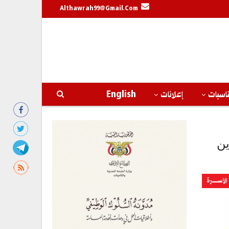
Althawrah99@gmail.com
اسبات
إعلانات
English
ين
الأســــــرة