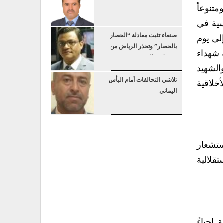
متنوعاً
سية في
صنعاء تثبت معادلة “الحصار
لى يوم
بالحصار” وتحذر الرياض من
ة شهداء
“عسكرة البحر”
الشهيد
تلاشي التحالفات أمام البأس
خلاقية
اليماني
استشعار
قلالية
إحياءً