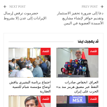
NEXT POST
PREV POST
دعا إلى ضرورة تحفيز الاستثمار
حضرموت ترفض إرسال
وتقديم حوافز لإنشاء مشاريع
الإيرادات إلى عدن إلا بشروط
الأسمدة العضوية في اليمن
قد يعجبك ايضا
اقتصاد
اقتصاد
العراق: انخفاض صادرات
اجتماع برئاسة البشيري يناقش
النفط عبر مضيق هرمز منذ بدء
أوضاع مؤسسة شبام للتنمية
الحرب على إيران
العقارية
اقتصاد
اقتصاد