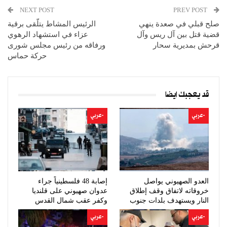
NEXT POST
PREV POST
صلح قبلي في صعدة ينهي
الرئيس المشاط يتلّقى برقية
قضية قتل بين آل ريس وآل
عزاء في استشهاد الرهوي
قرحش بمديرية سحار
ورفاقه من رئيس مجلس شورى
حركة حماس
قد يعجبك ايضا
-عربي
-عربي
العدو الصهيوني يواصل
إصابة 48 فلسطينياً جراء
خروقاته لاتفاق وقف إطلاق
عدوان صهيوني على قلنديا
النار ويستهدف بلدات جنوب
وكفر عقب شمال القدس
لبنان
-عربي
-عربي