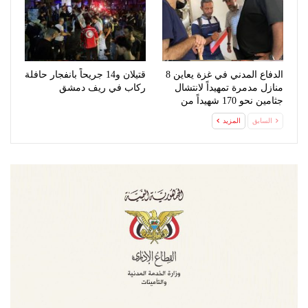
الدفاع المدني في غزة يعاين 8
قتيلان و14 جريحاً بانفجار حافلة
منازل مدمرة تمهيداً لانتشال
ركاب في ريف دمشق
جثامين نحو 170 شهيداً من
تحت…
السابق
المزيد