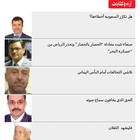
آراء وكتابات
هل تكرّر السعودية أخطاءها؟
صنعاء تثبت معادلة “الحصار بالحصار” وتحذر الرياض من
“عسكرة البحر”
تلاشي التحالفات أمام البأس اليماني
الحق الذي يخافون سماع صوته
فليشهد الثقلان