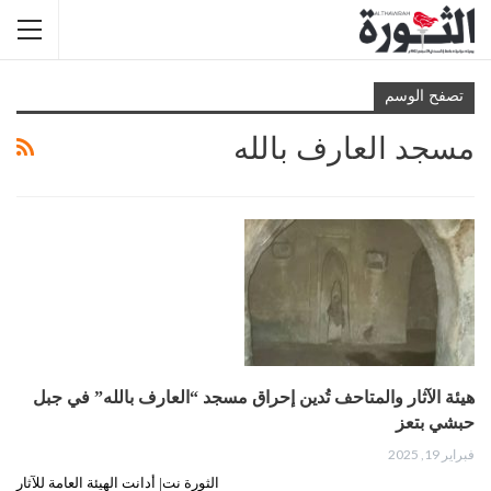
تصفح الوسم
مسجد العارف بالله
هيئة الآثار والمتاحف تُدين إحراق مسجد “العارف بالله” في جبل
حبشي بتعز
فبراير 19, 2025
الثورة نت| أدانت الهيئة العامة للآثار