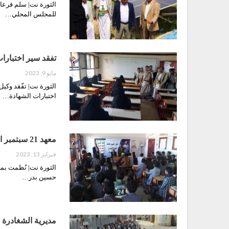
الثورة نت| سلم فرعا
للمجلس المحلي…
تفقد سير اختبارا
مايو 9, 2023
الثورة نت| تفّقد وكي
اختبارات الشهادة…
معهد 21 سبتمبر التقني في الشغادرة بحجة يقيم فعالية ثقافية بذكرى الشهيد القائد
فبراير 13, 2023
حسين بدر…
مديرية الشغادرة ب