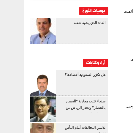
يوميات الثورة
ألقيت
القائد الذي يشبه شعبه
وفي
آراء وكتابات
هل تكرّر السعودية أخطاءها؟
صنعاء تثبت معادلة “الحصار
وجبل
بالحصار” وتحذر الرياض من
“عسكرة البحر”
تلاشي التحالفات أمام البأس