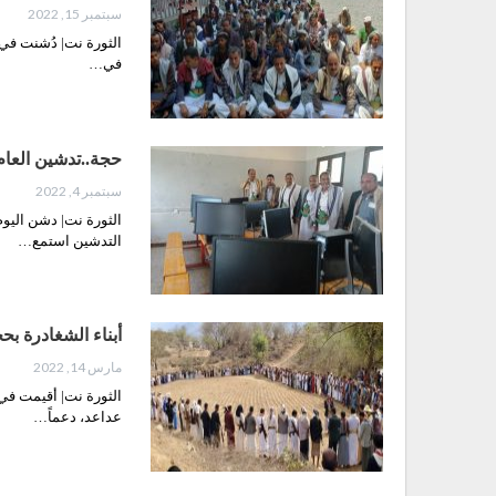
سبتمبر 15, 2022
الثورة نت| دُشنت في 
في…
حجة..تدشين العام الدراسي بمعهد 21
سبتمبر 4, 2022
التدشين استمع…
أبناء الشغادرة بح
مارس 14, 2022
الثورة نت| أقيمت في 
عداعد، دعماً…