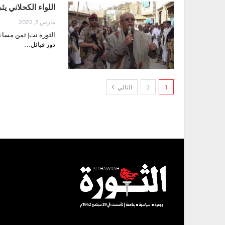
اللواء الكحلاني 
مارس 5, 2022
الثورة نت| ثمن مساعد
دور قبائل…
1
2
التالي