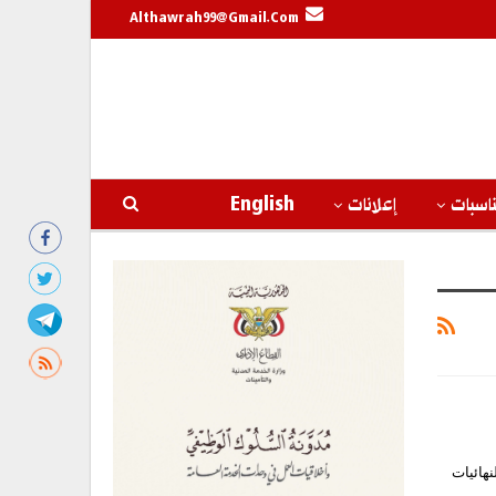
Althawrah99@gmail.com
اسبات
إعلانات
English
هائيات