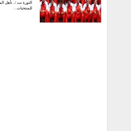
الثورة نت /.. تأهل ا
للمنتخبات…