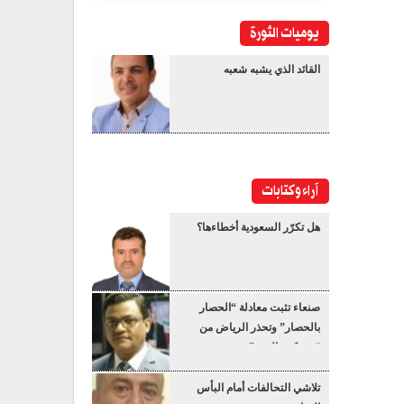
يوميات الثورة
القائد الذي يشبه شعبه
آراء وكتابات
هل تكرّر السعودية أخطاءها؟
صنعاء تثبت معادلة “الحصار
بالحصار” وتحذر الرياض من
“عسكرة البحر”
تلاشي التحالفات أمام البأس