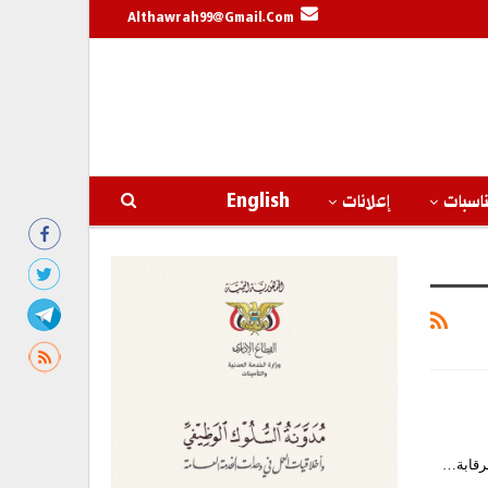
Althawrah99@gmail.com
اسبات
إعلانات
English
لرقابة…