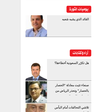
يوميات الثورة
القائد الذي يشبه شعبه
آراء وكتابات
هل تكرّر السعودية أخطاءها؟
صنعاء تثبت معادلة “الحصار
بالحصار” وتحذر الرياض من
“عسكرة البحر”
تلاشي التحالفات أمام البأس