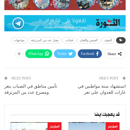
الجوف
الجيش واللجان
قيادات
مقتل عدد من المرتزقة
مواجهات
WhatsApp
Twitter
Facebook
Share
NEXT POST
PREV POST
استشهاد ستة مواطنين في
تأمين مناطق في الضباب بتعز
غارات للعدوان على تعز
ومصرع عدد من المرتزقة
قد يعجبك ايضا
السلايدر
السلايدر