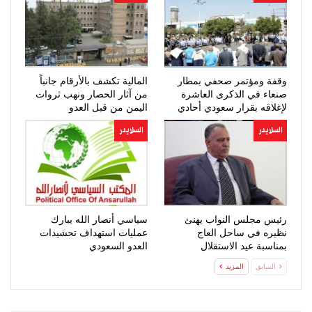
وقفة ومؤتمر صحفي بمطار
المالية تكشف بالأرقام جانباً
صنعاء في الذكرى العاشرة
من آثار الحصار ونهب ثروات
لإغلاقه بقرار سعودي أحادي
اليمن من قبل العدو
السعودي…
السلايدر
السلايدر
رئيس مجلس النواب يهنئ
سياسي أنصار الله يبارك
نظيره في ساحل العاج
عمليات استهداف تحشيدات
بمناسبة عيد الاستقلال
العدو السعودي
السابق
المزيد