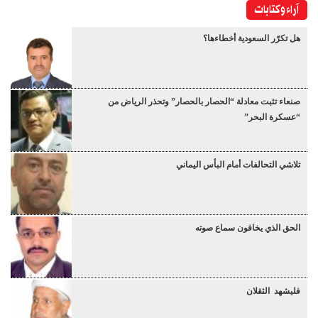
آراء وكتابات
هل تكرّر السعودية أخطاءها؟
صنعاء تثبت معادلة “الحصار بالحصار” وتحذر الرياض من
“عسكرة البحر”
تلاشي التحالفات أمام البأس اليماني
الحق الذي يخافون سماع صوته
فليشهد الثقلان