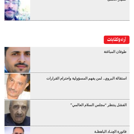
آراء وكتابات
طوفان المباغتة
استقالة البروي.. لمن يفهم المسؤولية واحترام القرارات
الفشل ينتظر “مجلس السلام العالمي”
فاتورة العِنـاد الباهظـة