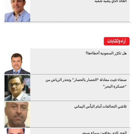
القائد الذي يشبه شعبه
آراء وكتابات
هل تكرّر السعودية أخطاءها؟
صنعاء تثبت معادلة “الحصار بالحصار” وتحذر الرياض من
“عسكرة البحر”
تلاشي التحالفات أمام البأس اليماني
الحق الذي يخافون سماع صوته