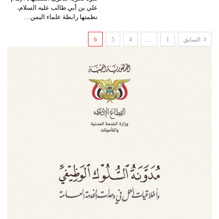
علي بن أبي طالب عليه السلام،
نظمتها رابطة علماء اليمن…
السابق
1
…
4
5
6