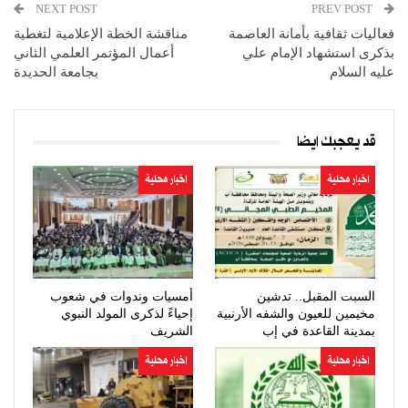
NEXT POST
PREV POST
فعاليات ثقافية بأمانة العاصمة
مناقشة الخطة الإعلامية لتغطية
بذكرى استشهاد الإمام علي
أعمال المؤتمر العلمي الثاني
عليه السلام
بجامعة الحديدة
قد يعجبك ايضا
اخبار محلية
اخبار محلية
السبت المقبل.. تدشين
أمسيات وندوات في شعوب
مخيمين للعيون والشفه الأرنبية
إحياءً لذكرى المولد النبوي
بمدينة القاعدة في إب
الشريف
اخبار محلية
اخبار محلية