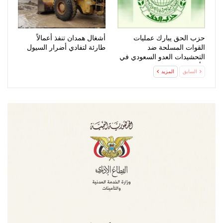
حزب الحق يبارك عمليات
أشغال همدان تنفذ أعمالاً
القوات المسلحة ضد
طارئة لتفادي أضرار السيول
التحشيدات العدو السعودي في
مأرب وحضرموت
السابق
المزيد