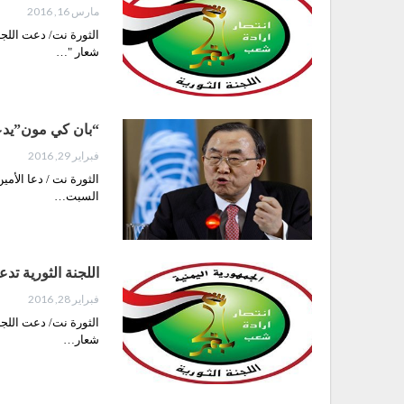
مارس 16, 2016
الثورة نت/ دعت اللجن
شعار "…
“بان كي مون”يد
فبراير 29, 2016
الثورة نت / دعا الأم
السبت…
اللجنة الثورية تد
فبراير 28, 2016
الثورة نت/ دعت اللجن
شعار…