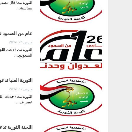
الثورة نت/ قال مصدر 
بمناسبة…
عام من الصمود في
مارس 21, 2016
الثورة نت / دعت اللج
السعودي…
الثورية العليا ت
مارس 17, 2016
الثورة نت / حددت الل
عصر غد…
اللجنة الثورية ت