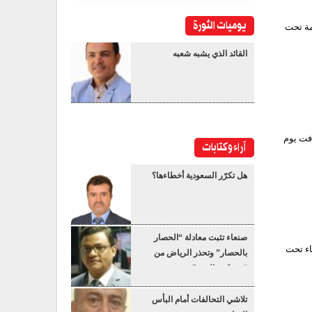
يوميات الثورة
مة تحت
القائد الذي يشبه شعبه
دفت يوم
آراء وكتابات
هل تكرّر السعودية أخطاءها؟
صنعاء تثبت معادلة “الحصار
اء تحت
بالحصار” وتحذر الرياض من
“عسكرة البحر”
تلاشي التحالفات أمام البأس