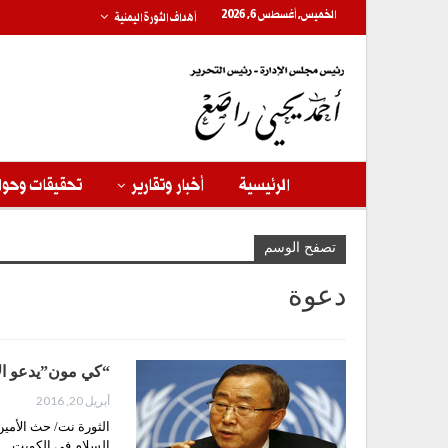
الخميس, أغسطس 6, 2026
أهداف الثورة اليمنية
الرئيسية
أخبار وتقارير
تحقيقات وحوا
تصفح الوسم
دعوة
“كي مون”يدعو الأ
أبريل 20, 2016
الثورة نت/ حث الأمين
السلام في الكويت…