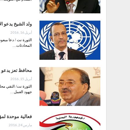
ولد الشيخ يدعو ا
أبريل 16, 2016
الثورة نت / دعا مبع
المحادثات…
محافظ تعز يدعو ا
أبريل 15, 2016
الثورة نت/ التقي محا
جهود العمل…
فعالية موحدة لمؤ
مارس 24, 2016