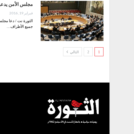
مجلس الأمن يدعو 
فبراير 19, 2016
الثورة نت / دعا مجل
جميع الأطراف…
1
2
التالي