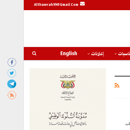
Althawrah99@gmail.com
اسبات
إعلانات
English
ات