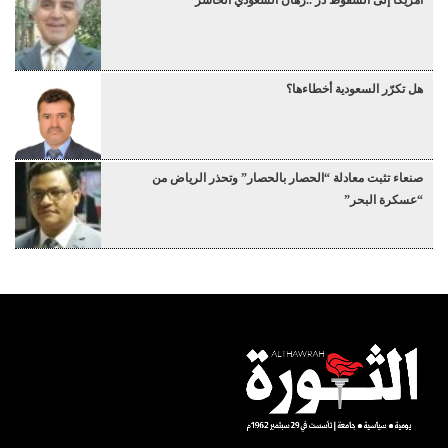
أمريكا إلى السقوط دُرْ ..رهان السعودي الخاسر
هل تكرّر السعودية أخطاءها؟
صنعاء تثبت معادلة “الحصار بالحصار” وتحذر الرياض من
“عسكرة البحر”