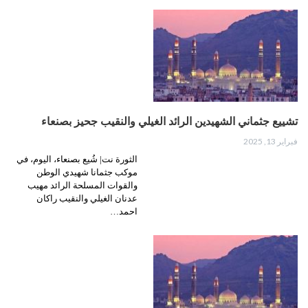
تشييع جثماني الشهيدين الرائد الغيلي والنقيب جحيز بصنعاء
فبراير 13, 2025
الثورة نت| شُيع بصنعاء، اليوم، في
موكب جثمانا شهيدي الوطن
والقوات المسلحة الرائد مهيب
عدنان الغيلي والنقيب راكان
احمد…