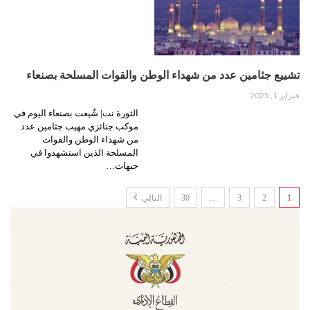
تشييع جثامين عدد من شهداء الوطن والقوات المسلحة بصنعاء
فبراير 1, 2025
الثورة نت| شُيعت بصنعاء اليوم في
موكب جنائزي مهيب جثامين عدد
من شهداء الوطن والقوات
المسلحة الذين استشهدوا في
جبهات…
1
2
3
…
30
التالي