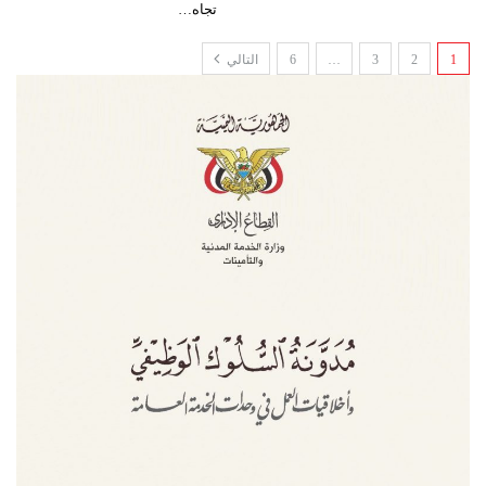
تجاه…
1
2
3
…
6
التالي