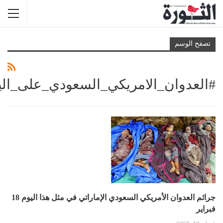
تصفح الوسم
#العدوان_الامريكي_السعودي_على_ال
جرائم العدوان الأمريكي السعودي الإماراتي في مثل هذا اليوم 18
فبراير