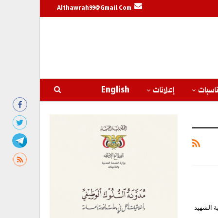
Althawrah99@gmail.com
اسبات
إعلانات
English
ة الشهيد