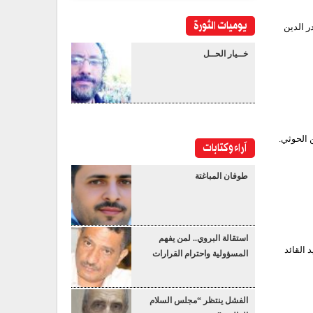
يوميات الثورة
ر الدين
خــيار الحــل
 الحوثي.
آراء وكتابات
طوفان المباغتة
استقالة البروي.. لمن يفهم
 القائد
المسؤولية واحترام القرارات
الفشل ينتظر “مجلس السلام