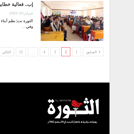
إب.. فعالية خطاب
فبراير 20, 2023
الثورة نت| نظم أبناء
وفي…
السابق
1
2
3
4
…
12
التالي