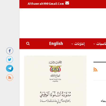
Althawrah99@gmail.com
اسبات
إعلانات
English
نعاء