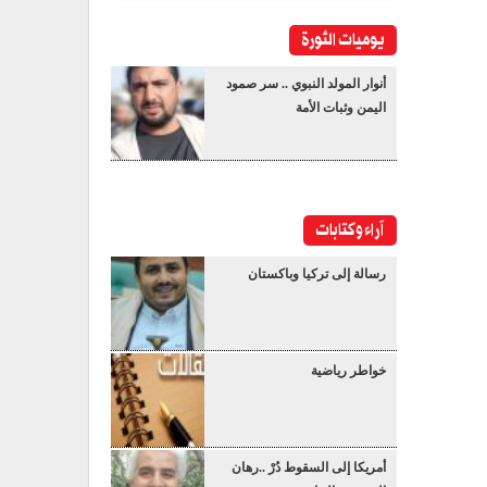
يوميات الثورة
أنوار المولد النبوي .. سر صمود
اليمن وثبات الأمة
آراء وكتابات
رسالة إلى تركيا وباكستان
خواطر رياضية
أمريكا إلى السقوط دُرْ ..رهان