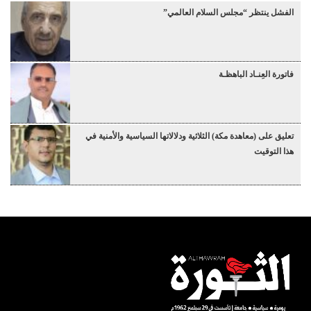
الفشل ينتظر “مجلس السلام العالمي”
فاتورة العِنـاد الباهظـة
تعليق على (معاهدة مكة) الثلاثية ودلالاتها السياسية والأمنية في
هذا التوقيت