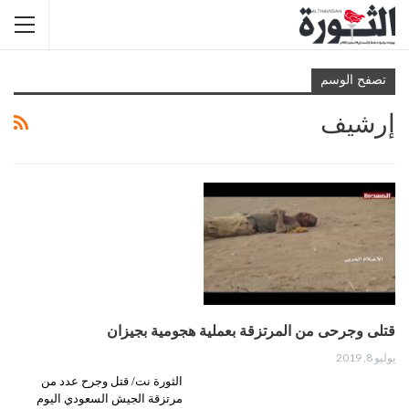
تصفح الوسم
إرشيف
قتلى وجرحى من المرتزقة بعملية هجومية بجيزان
يوليو 8, 2019
الثورة نت/ قتل وجرح عدد من
مرتزقة الجيش السعودي اليوم