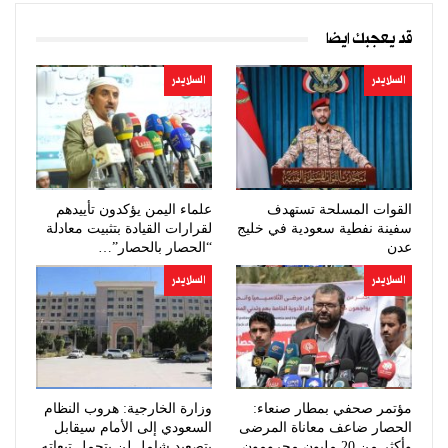
قد يعجبك ايضا
السلايدر
السلايدر
القوات المسلحة تستهدف
علماء اليمن يؤكدون تأييدهم
سفينة نفطية سعودية في خليج
لقرارات القيادة بتثبيت معادلة
عدن
“الحصار بالحصار”…
السلايدر
السلايدر
مؤتمر صحفي بمطار صنعاء:
وزارة الخارجية: هروب النظام
الحصار ضاعف معاناة المرضى
السعودي إلى الأمام سيقابل
وأكثر من 20 مليون محرومون
بتصعيد شامل لن يتحمل تبعاته