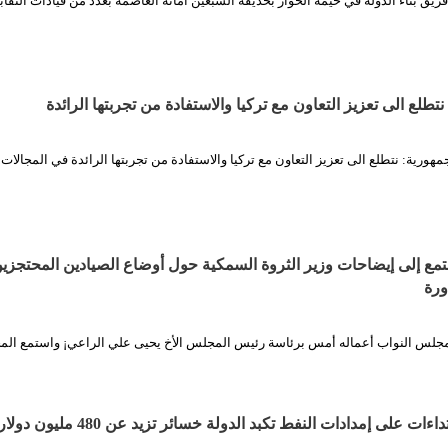
يق بناء الدولة في خيمة الحوار بحديقة السبعين أمانة العاصمة بعدد من قيادات النقاب
تطلع الى تعزيز التعاون مع تركيا والاستفادة من تجربتها الرائدة
هورية: نتطلع الى تعزيز التعاون مع تركيا والاستفادة من تجربتها الرائدة في المجالات
ع إلى إيضاحات وزير الثروة السمكية حول أوضاع الصيادين المحتجزي
ورة
مجلس النواب أعماله أمس برئاسة رئيس المجلس الأخ يحيى علي الراعي¡ واستمع ال
ءات على إمدادات النفط تكبد الدولة خسائر تزيد عن 480 مليون دولار