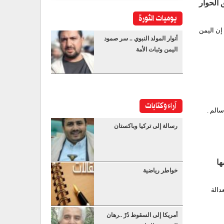
 الحوار
يوميات الثورة
إن اليمن
أنوار المولد النبوي .. سر صمود
اليمن وثبات الأمة
آراء وكتابات
الم .
رسالة إلى تركيا وباكستان
ها
خواطر رياضية
دالة
أمريكا إلى السقوط دُرْ ..رهان