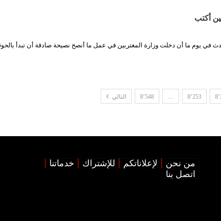
ين أكتب
حدث في يوم ما أن دخلت وزارة المغتربين في عمل ما أنصح نصيحة صادقة أن تبدأ بالحوق
8٬
8٬253
…
8٬548
التالي
من نحن
لإعلاناتكم
للإشتراك
خدماتنا
اتصل بنا