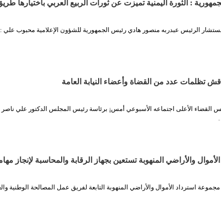
ورية : الثورة اليمنية تميزت عن ثورات الربيع العربي باختيارها طريق
 مستشار الرئيس عبدربه منصور هادي رئيس الجمهورية للشؤون الإعلامية محبوب علي : 
ش تظلمات عدد من القضاة وأعضاء النيابة العامة
س القضاء الأعلى اجتماعه الأسبوعي أمس¡ برئاسة رئيس المجلس الدكتور علي ناصر س
أموال والأراضي المنهوبة تستعين بجهاز الرقابة والمحاسبة لإنجاز مهام
مجموعة استرداد الأموال والأراضي المنهوبة التابعة لفريق عمل المصالحة الوطنية والع