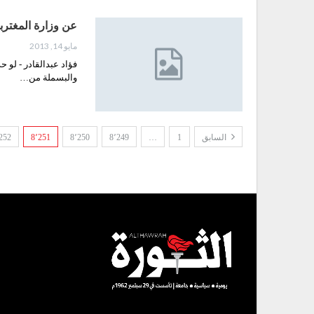
عن وزارة المغترب
مايو 14, 2013
فؤاد عبدالقادر - لو 
والبسملة من…
السابق
1
…
8٬249
8٬250
8٬251
252