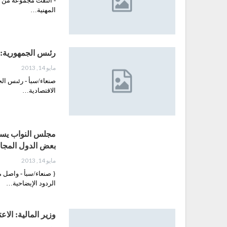
- التقت مجموعة من فر
المهنية…
رئىس الجمهورية: ن
مايو 14, 2013
صنعاء/سبأ - رئىس الجم
الاقتصادية…
مجلس النواب يستم
بعض الدول المجا
مايو 14, 2013
{ صنعاء/سبأ - واصل 
الردود الإيضاحية…
وزير المالية: الاعتدا