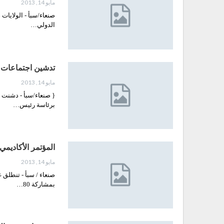
مايو 14, 2013
صنعاء/سبأ - الولايات
الدولي…
تدشين اجتماعات ل
مايو 14, 2013
{ صنعاء/سبأ - دشنت ل
برئاسة رئيس…
المؤتمر الأكاديمي
مايو 14, 2013
صنعاء / سبأ - تنطلق غ
بمشاركة 80…