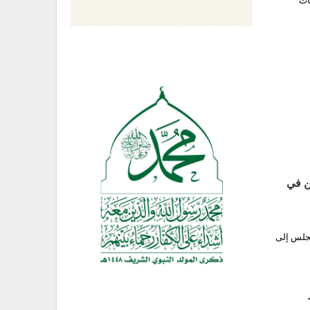
ات
ن في
مجلس إلى