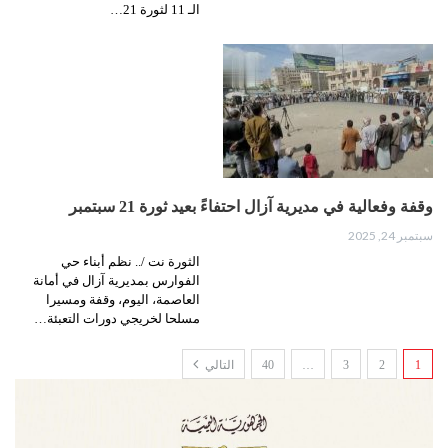
الـ 11 لثورة 21…
وقفة وفعالية في مديرية آزال احتفاءً بعيد ثورة 21 سبتمبر
سبتمبر 24, 2025
الثورة نت /.. نظم أبناء حي
الفوارس بمديرية آزال في أمانة
العاصمة، اليوم، وقفة ومسيرا
مسلحا لخريجي دورات التعبئة…
1
2
3
…
40
التالي