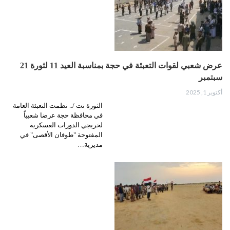
عرض شعبي لقوات التعبئة في حجة بمناسبة العيد 11 لثورة 21
سبتمبر
أكتوبر 1, 2025
الثورة نت /.. نظمت التعبئة العامة
في محافظة حجة عرضا شعبياً
لخريجي الدورات العسكرية
المفتوحة "طوفان الأقصى" في
مديرية…