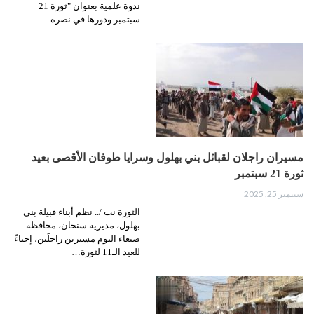
ندوة علمية بعنوان "ثورة 21
سبتمبر ودورها في نصرة…
مسيران راجلان لقبائل بني بهلول وسرايا طوفان الأقصى بعيد
ثورة 21 سبتمبر
سبتمبر 25, 2025
الثورة نت /.. نظم أبناء قبيلة بني
بهلول، مديرية سنحان، محافظة
صنعاء اليوم مسيرين راجلَين، إحياءً
للعيد الـ11 لثورة…