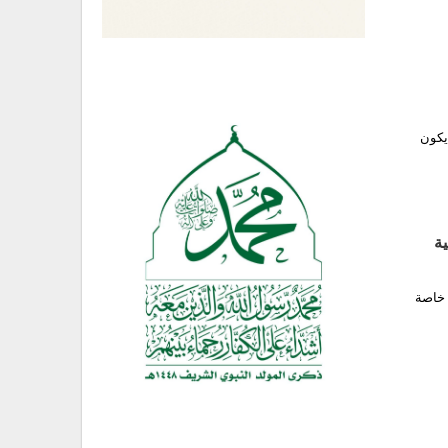
يكون
 خاصة