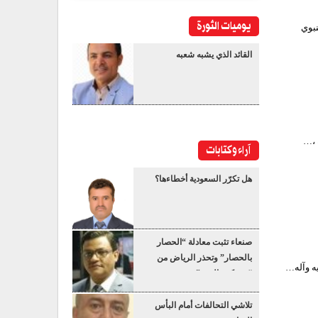
يوميات الثورة
نبوي
القائد الذي يشبه شعبه
 ،…
آراء وكتابات
هل تكرّر السعودية أخطاءها؟
صنعاء تثبت معادلة “الحصار
بالحصار” وتحذر الرياض من
“عسكرة البحر”
تلاشي التحالفات أمام البأس