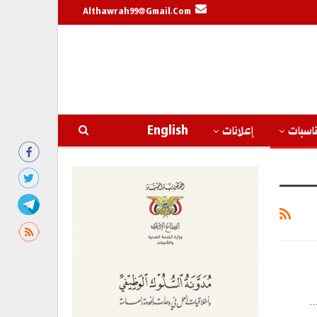
Althawrah99@gmail.com
اسبات
إعلانات
English
…