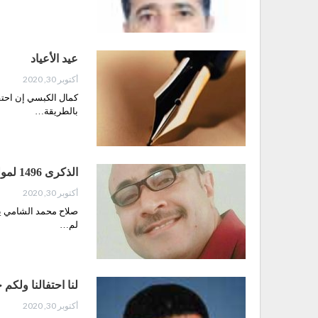
عيد الأعياد
أكتوبر 30, 2020
كمال الكبسي إن احتف
بالطريقة…
الذكرى 1496 لمولد الرسول الأعظم مناسبةٌ استثنائيةٌ لِحَدَثٍ استثنائيٍّ في ظروفٍ استثنائية
أكتوبر 30, 2020
صلاح محمد الشامي يح
لم…
لنا احتفالنا ولكم 
أكتوبر 30, 2020