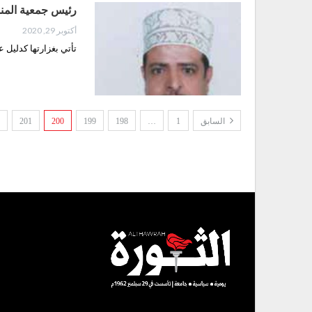
رئيس جمعية المنشد
أكتوبر 29, 2020
تأتي بغزارتها كدليل ع
السابق
1
…
198
199
200
201