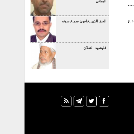
اليماني
..…
إبداع…
الحق الذي يخافون سماع صوته
فليشهد الثقلان