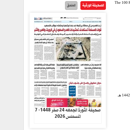
The 100 Ranking of the
الصحيفة الورقية
الملحق
الثورة نت../ وجه قائد الثورة السيد عبدالملك بدرالدين الحوثي، اليوم خطابا بمناسبة المولد النبوي الشريف 1442 هـ
صحيفة الثورة الجمعه 24 صفر 1448- 7
اغسطس 2026