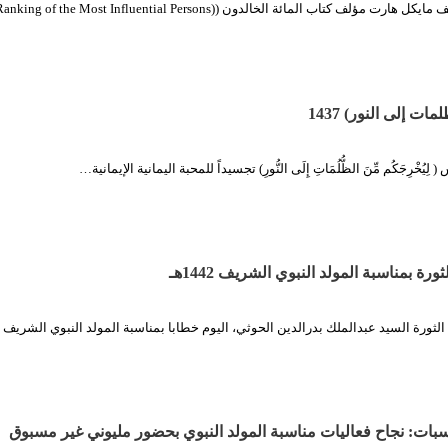
وليد أحمد الحدي يُصنِّف مايكل هارت مؤلف كتاب المائة الخالدون (( Most Influential Persons
ت إلى النور) 1437
يُخْرِجَكُم مِّنَ الظُّلُمَاتِ إِلَى النُّورِ) تجسيداً للمحبة اليمانية الإيمانية…
ة بمناسبة المولد النبوي الشريف 1442هـ
ناسبات: نجاح فعاليات مناسبة المولد النبوي بحضور مليوني غير مسبوق