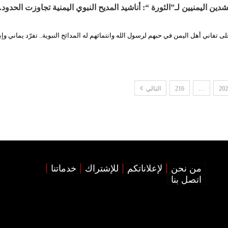
ين اليمنيين لـ”الثورة “: أناشيد المديح النبوي اليمنية تجاوزت الحدود
لى تفاني أهل اليمن في حبهم لرسول الله وانتمائهم له المدائح النبوية.. تفرّد يماني و
202
…
216
التالي
من نحن
لإعلاناتكم
للإشتراك
خدماتنا
اتصل بنا