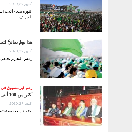
أكتوبر 29, 2020
الثورة نت../ أكدت الل
الشريف…
هذا يومٌ يمانيٌّ لتج
أكتوبر 29, 2020
رئيس التحرير يحتفي 
زخم غير مسبوق في فعا
أكثر من 100 ألف فعالية تحضيرية في مناسبة المولد النبوي الشريف خلال 3 أسابيع
أكتوبر 29, 2020
احتفالات ضخمة تحتضنها 14 ساحة : اليمنيون اليوم على موعد مع الحبيب المصطفى صلوات الله وس