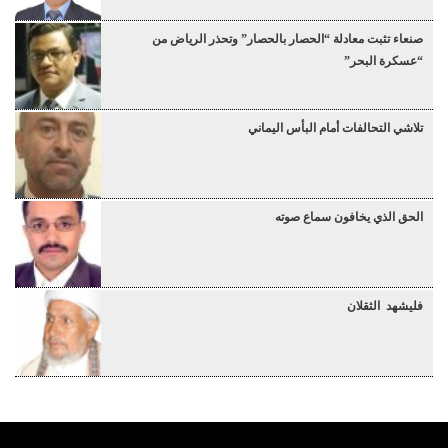
صنعاء تثبت معادلة “الحصار بالحصار” وتحذر الرياض من
“عسكرة البحر”
تلاشي التحالفات أمام البأس اليماني
الحق الذي يخافون سماع صوته
فليشهد الثقلان