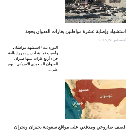
استشهاد وإصابة عشرة مواطنين بغارات العدوان بحجة
أغسطس 26, 2016
الثورة نت / استشهد مواطنان
وأصيب ثمانية آخرين بجروح بالغة
جراء أربع غارات شنها طيران
العدوان السعودي الأمريكي اليوم
على…
قصف صاروخي ومدفعي على مواقع سعودية بجيزان ونجران