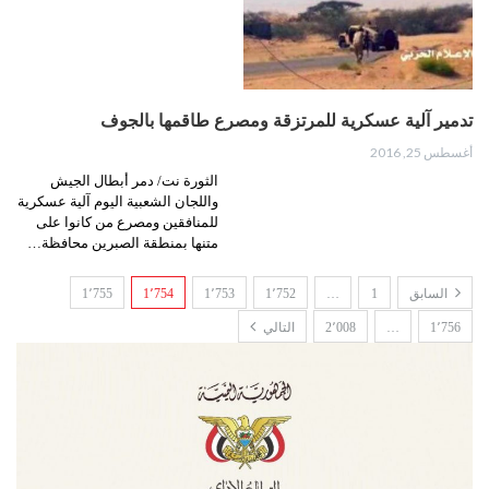
تدمير آلية عسكرية للمرتزقة ومصرع طاقمها بالجوف
أغسطس 25, 2016
الثورة نت/ دمر أبطال الجيش
واللجان الشعبية اليوم آلية عسكرية
للمنافقين ومصرع من كانوا على
متنها بمنطقة الصبرين محافظة…
السابق
1
…
1٬752
1٬753
1٬754
1٬755
1٬756
…
2٬008
التالي