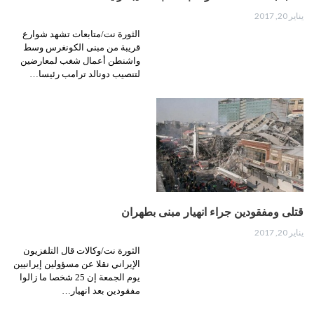
يناير 20, 2017
الثورة نت/متابعات تشهد شوارع
قريبة من مبنى الكونغرس وسط
واشنطن أعمال شغب لمعارضين
لتنصيب دونالد ترامب رئيسا…
قتلى ومفقودين جراء انهيار مبنى بطهران
يناير 20, 2017
الثورة نت/وكالات قال التلفزيون
الإيراني نقلا عن مسؤولين إيرانيين
يوم الجمعة إن 25 شخصا ما زالوا
مفقودين بعد انهيار…