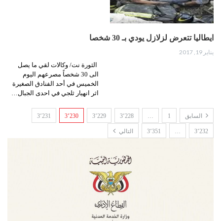
ايطاليا تتعرض لزلازل يودي بـ 30 شخصا
يناير 19, 2017
الثورة نت/ وكالات لقي ما يصل
الى 30 شخصاً مصرعهم اليوم
الخميس في أحد الفنادق الصغيرة
اثر انهيار ثلجي في احدى الجبال…
السابق
1
…
3٬228
3٬229
3٬230
3٬231
3٬232
…
3٬351
التالي