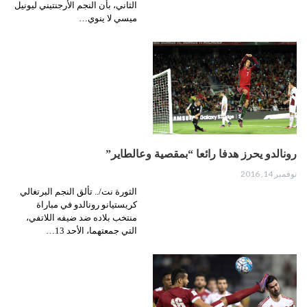
الثاني، بأن النجم الأرجنتيني ليونيل
ميسي لا ينوي…
رونالدو يحرز هدفا رائعا “بمقصية وعالطاير”
نوفمبر 14, 2016
الثورة نت/.. تألق النجم البرتغالي
كريستيانو رونالدو في مباراة
منتخب بلاده ضد ضيفه اللاتفي،
التي جمعتهما، الأحد 13…