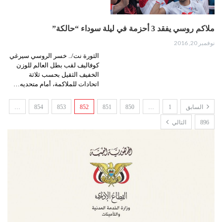
ملاكم روسي يفقد 3 أحزمة في ليلة سوداء “حالكة”
نوفمبر 20, 2016
الثورة نت/.. خسر الروسي سيرغي
كوفاليف لقب بطل العالم للوزن
الخفيف الثقيل بحسب ثلاثة
اتحادات للملاكمة، أمام متحديه…
السابق
1
…
850
851
852
853
854
…
896
التالي