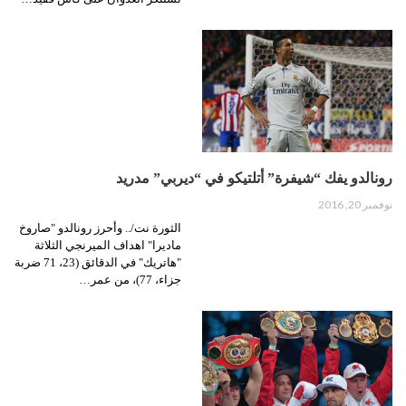
رونالدو يفك “شيفرة” أتلتيكو في “ديربي” مدريد
نوفمبر 20, 2016
الثورة نت/.. وأحرز رونالدو "صاروخ
ماديرا" اهداف الميرنجي الثلاثة
"هاتريك" في الدقائق (23، 71 ضربة
جزاء، 77)، من عمر…