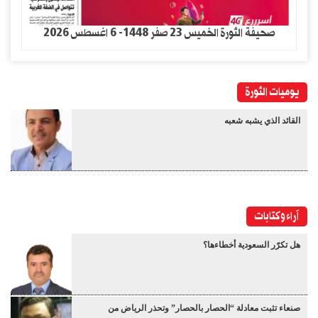
صحيفة الثورة الخميس 23 صفر 1448- 6 اغسطس 2026
يوميات الثورة
القائد الذي يشبه شعبه
آراء وكتابات
هل تكرّر السعودية أخطاءها؟
صنعاء تثبت معادلة “الحصار بالحصار” وتحذر الرياض من