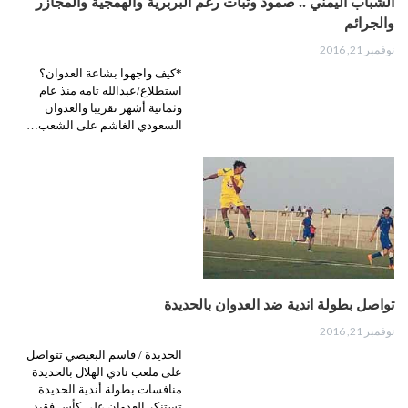
الشباب اليمني .. صمود وثبات رغم البربرية والهمجية والمجازر
والجرائم
نوفمبر 21, 2016
*كيف واجهوا بشاعة العدوان؟
استطلاع/عبدالله تامه منذ عام
وثمانية أشهر تقريبا والعدوان
السعودي الغاشم على الشعب…
تواصل بطولة اندية ضد العدوان بالحديدة
نوفمبر 21, 2016
الحديدة / قاسم البعيصي تتواصل
على ملعب نادي الهلال بالحديدة
منافسات بطولة أندية الحديدة
تستنكر العدوان على كأس فقيد…