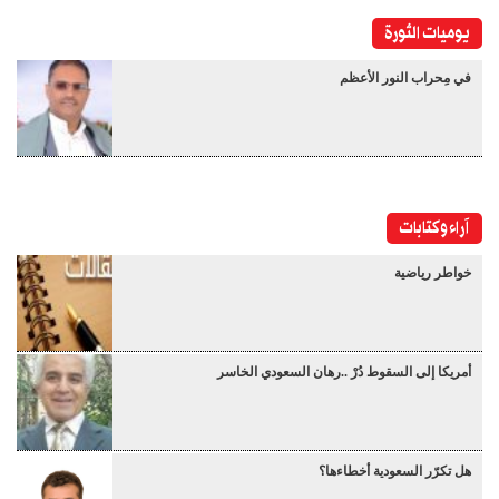
يوميات الثورة
في مِحراب النور الأعظم
آراء وكتابات
خواطر رياضية
أمريكا إلى السقوط دُرْ ..رهان السعودي الخاسر
هل تكرّر السعودية أخطاءها؟