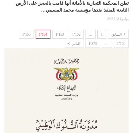
تعلن المحكمة التجارية بالأمانة أنها قامت بالحجز على الأرض
التابعة للمنفذ ضدها مؤسسة محمد المسيبي…
يوليو 21, 2025
السابق
1
…
1٬152
1٬153
1٬154
1٬155
1٬156
…
1٬373
التالي