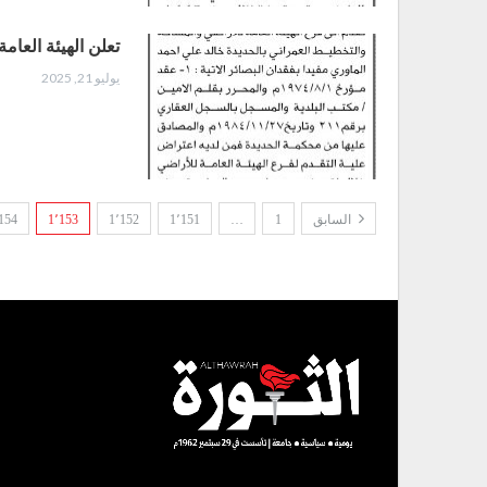
تعلن الهيئة العام
يوليو 21, 2025
السابق
1
…
1٬151
1٬152
1٬153
154