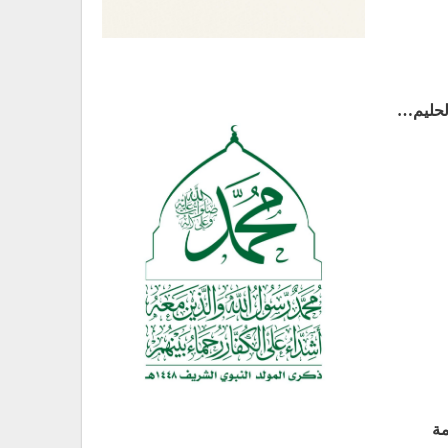
الحليم…
مة