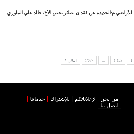
ة للأراضي م/الحديدة عن فقدان بصائر تخص الأخ/ خالد علي الماوري
1٬
1٬155
…
1٬377
التالي
من نحن
لإعلاناتكم
للإشتراك
خدماتنا
اتصل بنا