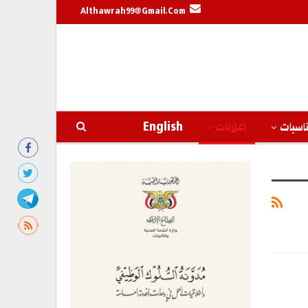
Althawrah99@gmail.com
اسبات
إعلانات
English