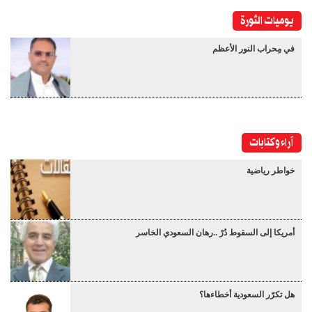
يوميات الثورة
في مِحراب النور الأعظم
آراء وكتابات
خواطر رياضية
أمريكا إلى السقوط دُرْ ..رهان السعودي الخاسر
هل تكرّر السعودية أخطاءها؟