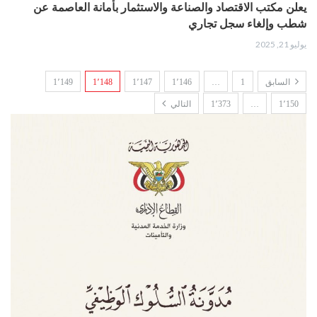
يعلن مكتب الاقتصاد والصناعة والاستثمار بأمانة العاصمة عن
شطب وإلغاء سجل تجاري
يوليو 21, 2025
السابق
1
…
1٬146
1٬147
1٬148
1٬149
1٬150
…
1٬373
التالي