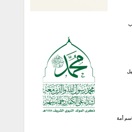
ب
يل
اسم أمة