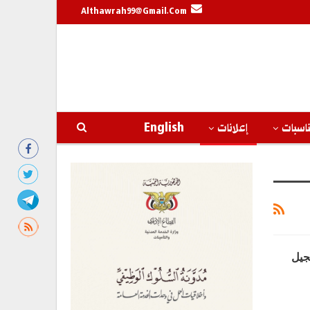
Althawrah99@gmail.com
اسبات
إعلانات
English
جيل