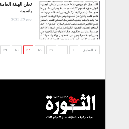
تعلن الهيئة العام
باسمه
يونيو 20, 2025
السابق
1
…
65
66
67
68
69