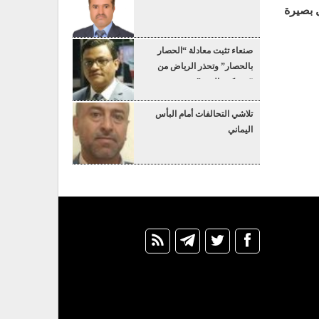
ل بصيرة
صنعاء تثبت معادلة “الحصار
بالحصار” وتحذر الرياض من
“عسكرة البحر”
تلاشي التحالفات أمام البأس
اليماني