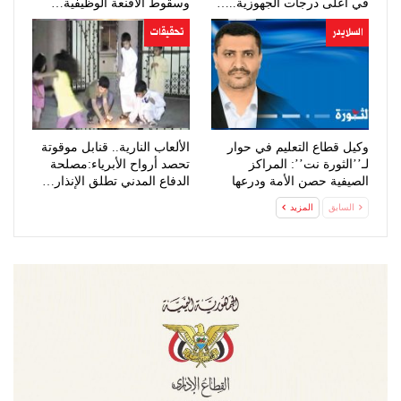
في أعلى درجات الجهوزية..…
وسقوط الأقنعة الوظيفية…
السلايدر
تحقيقات
وكيل قطاع التعليم في حوار
الألعاب النارية.. قنابل موقوتة
لـ’’الثورة نت’’: المراكز
تحصد أرواح الأبرياء:مصلحة
الصيفية حصن الأمة ودرعها
الدفاع المدني تطلق الإنذار…
لتحصين…
السابق
المزيد