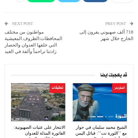
NEXT POST
PREV POST
718 ألف صهيوني يفرون إلى
مواطنون من مختلف
الخارج خلال شهر
المحافظات:الظروف المعيشية
التي خلفها العدوان والحصار
زادتنا تراحماً وألفة في العيد
قد يعجبك ايضا
السلايدر
تحقيقات
الشيخ محمد سلمان في حوار
الانتحار على عتبات الصهيونية:
مع ’’الثورة نت’’: قبائل اليمن
الفاتورة المذلة للعدوان