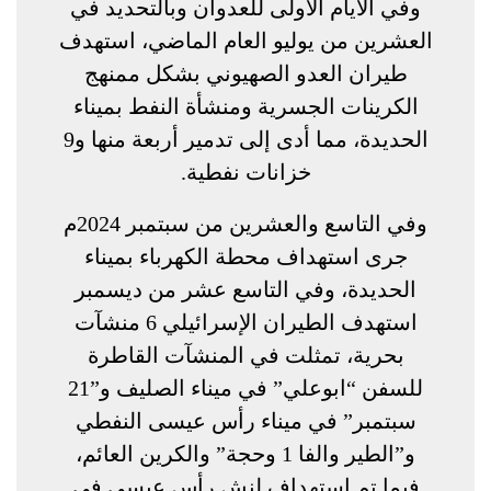
وفي الأيام الأولى للعدوان وبالتحديد في
العشرين من يوليو العام الماضي، استهدف
طيران العدو الصهيوني بشكل ممنهج
الكرينات الجسرية ومنشأة النفط بميناء
الحديدة، مما أدى إلى تدمير أربعة منها و9
خزانات نفطية.
وفي التاسع والعشرين من سبتمبر 2024م
جرى استهداف محطة الكهرباء بميناء
الحديدة، وفي التاسع عشر من ديسمبر
استهدف الطيران الإسرائيلي 6 منشآت
بحرية، تمثلت في المنشآت القاطرة
للسفن “ابوعلي” في ميناء الصليف و”21
سبتمبر” في ميناء رأس عيسى النفطي
و”الطير والفا 1 وحجة” والكرين العائم،
فيما تم استهداف لنش رأس عيسى في