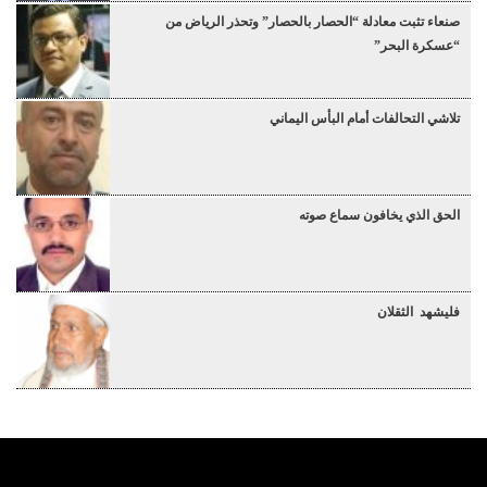
صنعاء تثبت معادلة “الحصار بالحصار” وتحذر الرياض من
“عسكرة البحر”
تلاشي التحالفات أمام البأس اليماني
الحق الذي يخافون سماع صوته
فليشهد الثقلان