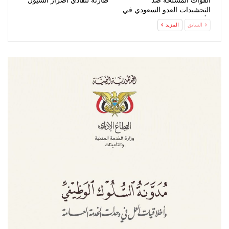
القوات المسلحة ضد
طارئة لتفادي أضرار السيول
التحشيدات العدو السعودي في
مأرب وحضرموت
السابق
المزيد