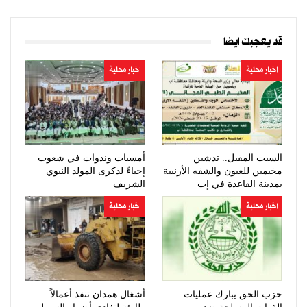
قد يعجبك ايضا
اخبار محلية
اخبار محلية
السبت المقبل.. تدشين
أمسيات وندوات في شعوب
مخيمين للعيون والشفه الأرنبية
إحياءً لذكرى المولد النبوي
بمدينة القاعدة في إب
الشريف
اخبار محلية
اخبار محلية
حزب الحق يبارك عمليات
أشغال همدان تنفذ أعمالاً