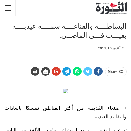
البساطــــة والقناعــــة سمــــة عيديــــه
بقيـــت فـــي الماضــي.
On
أكتوبر 10, 2014
Share
> صنعاء القديمة من أكثر المناطق تمسكا بالعادات
والتقاليد العيدية
> علم النفس : برود المشاعر وغياب الألفة بين الناس