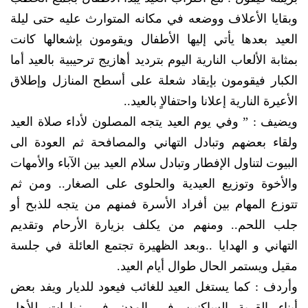
وبقايا الأعلاف ووضعه في مكانه المتوارث عليه حتى ليلة
العيد بعدها يأتي إليها الأطفال ويقومون بإشعالها كانت
بمثابة الألعاب النارية اليوم بترديد أهازيج ترحيبية بالعيد أما
الكبار فيقومون بإيقاد شعلة على أسطح المنازل وإطلاق
الأعيرة النارية إعلانا واحتفالاٍ بالعيد..
ويضيف : ” وفي يوم العيد يتجه المصلون لأداء صلاة العيد
ولقاء بعضهم وتبادل التهاني والمصافحة ثم العودة الى
البيوت لتناول الإفطار وتبادل سلام العيد بين الآباء والأمهات
والأخوة وتوزيع العيدية والحلوى على الصغار.. ومن ثم
تتوزع المهام بين أفراد الأسرة فمنهم من يتجه للذبح أو
جلب اللحم.. ومنهم من يكلف بزيارة الأرحام وتقديم
التهاني و الهدايا ..وبعد الظهيرة تجتمع العائلة في جلسة
مقيل ويستمر الحال طوال أيام العيد.
وأردف : كما يستغل العيد للغائب فيعود للديار ويفد بعض
أبناء القرية الساكنين في المدن في زيارات للأهل