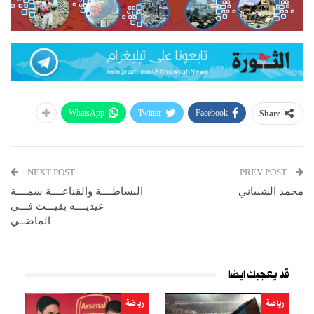
WhatsApp
Twitter
Facebook
Share
NEXT POST
PREV POST
محمد الشيباني
البساطــــة والقناعــــة سمــــة
عيديــــه بقيـــت فـــي
الماضــي
قد يعجبك ايضا
رياضة
رياضة