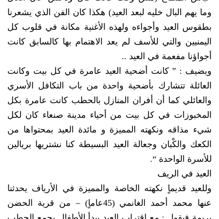
وما يهم البال خليه لبعد العيد) هكذا كان الفن الذي يشعرنا
بطقوس العيد وأجواءه ولهذه الأغنية مكانة في قلوب كل
اليمنيين والتي للأسف لم يعد الاهتمام بها كالسابق كانت
أجواؤنا مفعمة في العيد ..
ويضيف : ” كانت أضحية العيد عامرة في كل بيت وكانت
العائلة تتشارك بأضحية واحدة من باب التكافل الأسري
والعائلي كما أن أفران المنازل بالحطب كانت عامرة بكل
المخبوزات في كل بيت من أحياء مدينة صنعاء كان لكل
شيء مذاقه ونكهته المميزة و مائدة العيد بمحتواها من
الكعك والكْبان وجعالة العيد البسيطة كنا نشتريها بريالين
للأسرة الواحدة “.
العيد في الريف
وللعيد قديماٍ نكهته الخاصة والمميزة في الأرياف يحدثنا
عنها محمد أحمد الغانمي (45عاماٍ) – من قرية الحضن
بريمة فيقول : مع اقتراب العيد يبدأ الأطفال بجمع الحطب