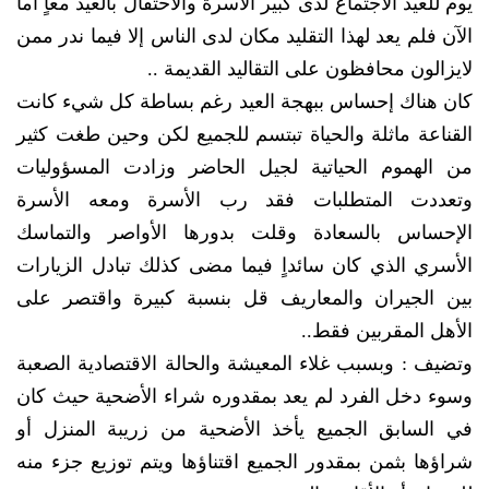
يوم للعيد الاجتماع لدى كبير الأسرة والاحتفال بالعيد معاٍ أما
الآن فلم يعد لهذا التقليد مكان لدى الناس إلا فيما ندر ممن
لايزالون محافظون على التقاليد القديمة ..
كان هناك إحساس ببهجة العيد رغم بساطة كل شيء كانت
القناعة ماثلة والحياة تبتسم للجميع لكن وحين طغت كثير
من الهموم الحياتية لجيل الحاضر وزادت المسؤوليات
وتعددت المتطلبات فقد رب الأسرة ومعه الأسرة
الإحساس بالسعادة وقلت بدورها الأواصر والتماسك
الأسري الذي كان سائداٍ فيما مضى كذلك تبادل الزيارات
بين الجيران والمعاريف قل بنسبة كبيرة واقتصر على
الأهل المقربين فقط..
وتضيف : وبسبب غلاء المعيشة والحالة الاقتصادية الصعبة
وسوء دخل الفرد لم يعد بمقدوره شراء الأضحية حيث كان
في السابق الجميع يأخذ الأضحية من زريبة المنزل أو
شراؤها بثمن بمقدور الجميع اقتناؤها ويتم توزيع جزء منه