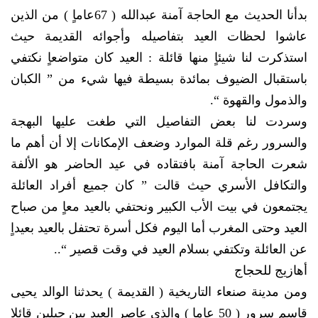
بدأنا الحديث مع الحاجة آمنة عبدالله ( 67عاماٍ ) من الذين
عاشوا لحظات العيد بتفاصيله وأجوائه القديمة حيث
استذكرت لنا شيئاٍ منها قائلة : العيد كان متواضعاٍ نكتفي
باستقبال الضيوف بمائدة بسيطة فيها شيء من ” الكبان
والذمول والقهوة “.
وسردت لنا بعض التفاصيل التي طغت عليها البهجة
والسرور رغم قلة الموارد وضعف الإمكانات إلا أن أهم ما
شعرت الحاجة آمنة بافتقاده في عيد الحاضر هو الألفة
والتكافل الأسري حيث قالت ” كان جميع أفراد العائلة
يجتمعون في بيت الأب الكبير ونحتفي بالعيد معاٍ من صباح
العيد وحتى المغرب أما اليوم فكل أسرة تحتفل بالعيد بعيداٍ
عن العائلة وتكتفي بسلام العيد في وقت قصير “..
أهازيج للحجاج
ومن مدينة صنعاء التاريخية ( القديمة ) يحدثنا الوالد يحيى
قاسم سرور ( 50 عاماٍ ) والذي عاصر العيد بين جيلين قائلاٍ