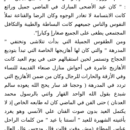
: ” كان عيد الأضحى المبارك في الماضي جميل ورائع
كانت الابتسامة لا تغادر الوجوه وكان الرضا والقناعة تملأ
النفوس والناس جميعهم كانت البساطة والطيبة والتكافل
المجتمعي يطغى على الجميع صغاراٍ وكباراٍ”.
ومن الطقوس الجميلة التي بدأت تتلاشى وتختفي ”
المدرهة ” والتي كان لها أهازيجها الخاصة التي تبدأ بتوديع
الحجاج وتستمر لحين استقبالهم حتى في يوم العيد كانت
الأهازيج عامرة في أحواش منازل صنعاء القديمة للنساء
وفي الأزقة والحارات للرجال وكان من ضمن الأهازيج التي
تردد في المدرهة ( وحجنا قد سار يحج الله يعوده سالم
شبدع بقول الله الواحد القهار واثني بالرسول محمد
العدنان ) حتى الفن في الماضي كان له طابعه الخاص إذ لا
يكتمل العيد بدون صوت الفنان علي الآنسي وهو يغرد
بأغنيته الشهيرة للعيد ” آنستنا يا عيد ” من كلمات الراحل
عباس المطاع (مش وقت قالت قال ودحس عال العال