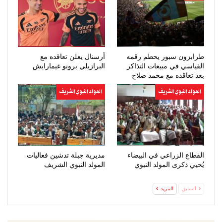
طرابزون سبور يحطم رقمه
أرسنال يعلن تعاقده مع
القياسي في مبيعات التذاكر
البرازيلي برونو غيمارايش
بعد تعاقده مع محمد صلاح
المولد النبوي الشريف
المولد النبوي الشريف
القطاع الزراعي في البيضاء
مديرية جبلة تدشين فعاليات
يُحيي ذكرى المولد النبوي
المولد النبوي الشريف
السابق
المزيد