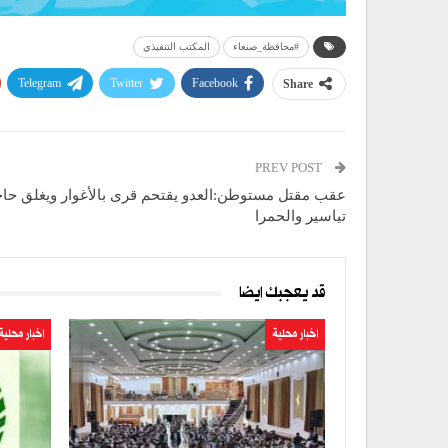
#محافظة_صنعاء
المكتب التنفيذي
Telegram
Twitter
Facebook
Share
PREV POST
عقب مقتل مستوطن:العدو يقتحم قرى بالأغوار ويغلق حا
تياسير والحمرا
قد يعجبك ايضا
اخبار محلية
اخبار محلية