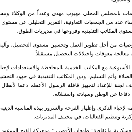
مات بالمجلس المحلي مهيوب مهدي وعدداً من الوكلاء ومس
اء عدد من الجمعيات التعاونية، التقرير التحليلي عن مستوى
توصيات من أجل تطوير العمل وتحسين مستوى التحصيل، وآلية 
معالجة معوقات واختلالات التحصيل مستقبلاً.
لأسبوعية مع المكاتب الخدمية بالمحافظة والاستعدادات لإحيا
لاة وأتم التسليم، ودور المكاتب التنفيذية في جهود التحشيد 
ليف لجنة للإعداد لتجهيز قافلة الرسول الأعظم دعما لأبطال 
فاعا عن الوطن وسيادته واستقلاله.
 لإحياء الذكرى وإظهار الفرحة والسرور بهذه المناسبة الدينية
مركزية وتنظيم الفعاليات، في مختلف المديريات.
عسكرية والثقافية” طوفان الأقصى ” ومعركة الفتح الموعود و