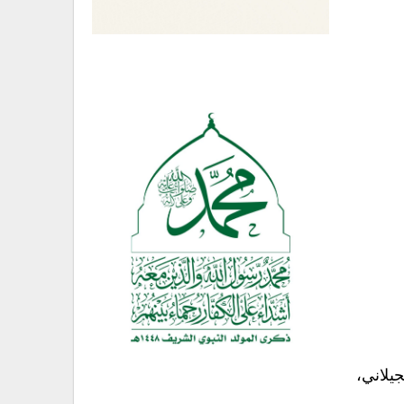
يلاني،