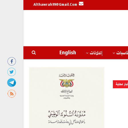
Althawrah99@gmail.com
اسبات
إعلانات
English
بار محلية