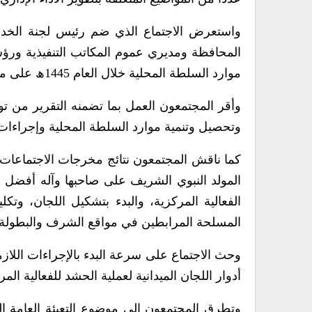
واستعرض الاجتماع الذي ضم رئيس لجنة الخد
المحافظة ومديري عموم المكاتب التنفيذية ورؤس
موارد السلطة المحلية خلال العام 1445ھ على مستوى المكاتب التنفيذية وفروعها في مديريات الطوق.
وأقر المجتمعون العمل بما تضمنه التقرير من 
وتحصيل وتنمية موارد السلطة المحلية وإجراءات 
كما ناقش المجتمعون نتائج مخرجات الاجتماعات ا
المولد النبوي الشريف على صاحبها وآله أفضل الص
الفعالية المركزية، والبدء بتشكيل اللجان، وتك
المسلحة المرابطين في مواقع الشرف والبطولة د
وحث الاجتماع على سرعة البدء بالإجراءات اللازمة
أدوار اللجان الميدانية لعملية الحشد للفعالية ال
وتطرق المجتمعون إلى موضوع التعبئة العامة ال