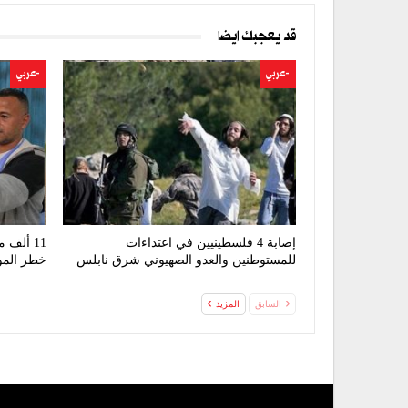
قد يعجبك ايضا
-عربي
-عربي
إصابة 4 فلسطينيين في اعتداءات
11 ألف
للمستوطنين والعدو الصهيوني شرق نابلس
خطر المو
السابق
المزيد