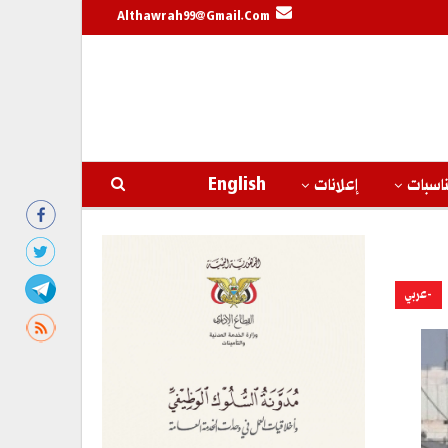
Althawrah99@gmail.com
اسبات
إعلانات
English
-عربي